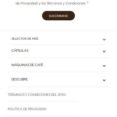
de Privacidad y los Términos y Condiciones
SUSCRIBIRSE
SELECTOR DE PAÍS
CÁPSULAS
Espresso
MÁQUINAS DE CAFÉ
Café Negro
Con Leche
Mini Me
DESCUBRE
Chocolate
Genio S
Café Frío
Piccolo XS
Sistema Dolce Gusto®
Starbucks
Descubrí todos los modelos
TÉRMINOS Y CONDICIONES DEL SITIO
El mundo del café
Descubrí todas las variedades
Sustentabilidad
Preguntas frecuentes
POLÍTICA DE PRIVACIDAD
Términos y condiciones