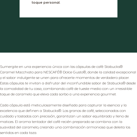
toque personal.
Sumergite en una experiencia única con las cápsulas de café Stabucks®
Caramel Macchiato para NESCAFÉ® Dolce Gusto®, donde la calidad excepcional
y el sabor indulgente se unen para ofrecerte momentos de verdadero placer.
Estas cápsulas te invitan a disfrutar del inconfundible sabor de Stabucks® desde
la comodidad de tu casa, combinando café de tueste medio con un irresistible
toque de caramelo que eleva cada sorbo a una experiencia gourmet.
Cada cápsula está meticulosamente diseñada para capturar la esencia y la
excelencia que definen a Stabucks®. Los granos de café, seleccionados con
cuidado y tostados con precisión, garantizan un sabor equilibrado y lleno de
matices. El aroma tentador del café recién preparado se combina con la
suavidad del caramelo, creando una combinación armoniosa que deleita los
sentidos en cada taza.