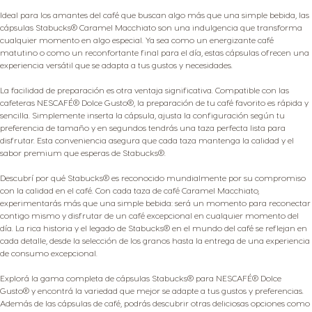
Ideal para los amantes del café que buscan algo más que una simple bebida, las
cápsulas Stabucks® Caramel Macchiato son una indulgencia que transforma
cualquier momento en algo especial. Ya sea como un energizante café
matutino o como un reconfortante final para el día, estas cápsulas ofrecen una
experiencia versátil que se adapta a tus gustos y necesidades.
La facilidad de preparación es otra ventaja significativa. Compatible con las
cafeteras NESCAFÉ® Dolce Gusto®, la preparación de tu café favorito es rápida y
sencilla. Simplemente inserta la cápsula, ajusta la configuración según tu
preferencia de tamaño y en segundos tendrás una taza perfecta lista para
disfrutar. Esta conveniencia asegura que cada taza mantenga la calidad y el
sabor premium que esperas de Stabucks®.
Descubrí por qué Stabucks® es reconocido mundialmente por su compromiso
con la calidad en el café. Con cada taza de café Caramel Macchiato,
experimentarás más que una simple bebida: será un momento para reconectar
contigo mismo y disfrutar de un café excepcional en cualquier momento del
día. La rica historia y el legado de Stabucks® en el mundo del café se reflejan en
cada detalle, desde la selección de los granos hasta la entrega de una experiencia
de consumo excepcional.
Explorá la gama completa de cápsulas Stabucks® para NESCAFÉ® Dolce
Gusto® y encontrá la variedad que mejor se adapte a tus gustos y preferencias.
Además de las cápsulas de café, podrás descubrir otras deliciosas opciones como