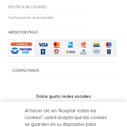
Política de Privacidad
POLÍTICA DE COOKIES
Nuevas cápsulas x 10
Configuración de privacidad
Libro de Quejas On-Line
Botón de Arrepentimiento
Defensa del Consumidor - Ventanilla Única Federal
MEDIOS DE PAGO
Dirección General de Defensa y Protección al Consumidor
Para consultas y/o denuncias Ingrese aquí
CONTACTANOS
Dolce gusto redes sociales
Al hacer clic en “Aceptar todas las
cookies”, usted acepta que las cookies
se guarden en su dispositivo para