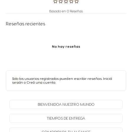
Basado en 0 Reseñas
Reseñas recientes
No hay reseñas
Solo los usuarios registrados pueden escribir reseñas.
Iniciá
sesión
o
Creá una cuenta
.
BIENVENIDO
A NUESTRO MUNDO
TIEMPOS
DE ENTREGA
COMODIDAD
A TU ALCANCE