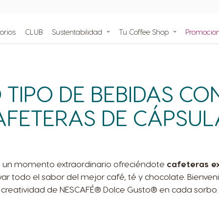
cafetera Dolce Gusto!
rá las
eras
orios
CLUB
Sustentabilidad
Tu Coffee Shop
Promocio
ir compra
o de Ayuda
feteras
us cápsulas
s recetas
 TIPO DE BEBIDAS CO
AFETERAS DE CÁPSUL
n un momento extraordinario ofreciéndote
cafeteras ex
 todo el sabor del mejor café, té y chocolate. Bienvenid
creatividad de NESCAFÉ® Dolce Gusto® en cada sorbo.