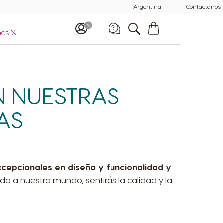
Centro de Ayuda de
Argentina
Contactanos
Cafeteras
Mi
carrito
nes %
Llamanos al
0800 999 8100
9:00 - 20:00
N NUESTRAS
AS
cepcionales en diseño y funcionalidad y
o a nuestro mundo, sentirás la calidad y la