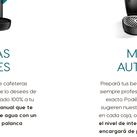
AS
M
ES
AU
e cafeteras
Prepará tus be
ue lo desees de
siempre profesi
rado 100% a tu
exacto. Podé
anual que te
sugieren nuest
de agua con un
en cada caja, o
a palanca
el nivel de in
encargará de