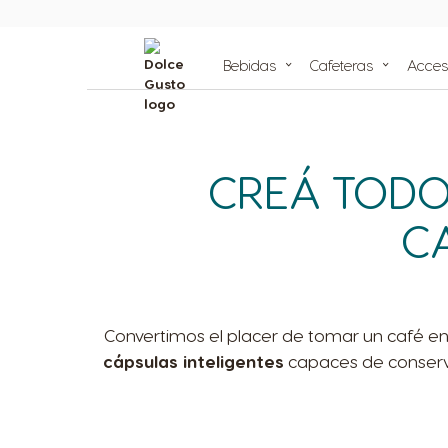
Compa
cafet
Bebidas
Cafeteras
Acces
Repet
Centr
de Ca
Reciclá t
Nuestros compromisos
Nuestros articulos
Nuestra
de sustentabilidad
CREÁ TODO
C
Convertimos el placer de tomar un café e
cápsulas inteligentes
capaces de conservar