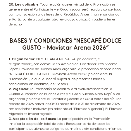
20. Ley aplicable
: Toda relación que en virtud de la Promoción se
genere entre el Participante y el Organizador será regida y concertada
con total sujeción a las leyes de la República Argentina, renunciando
el Participante a cualquier otra ley a cuya aplicación pudiera tener
derecho.
BASES Y CONDICIONES “NESCAFÉ DOLCE
GUSTO - Movistar Arena 2026”
1. Organizador
: NESTLÉ ARGENTINA S.A. (en adelante, el
“Organizador”), con domicilio en Avenida del Libertador 1855, Vicente
López, Provincia de Buenos Aires, organiza la promoción denominada
“NESCAFÉ DOLCE GUSTO - Movistar Arena 2026” (en adelante, la
“Promoción”), la cual quedará sujeta a las presentes bases y
condiciones (en adelante, las “Bases”).
2. Vigencia
: La Promoción se desarrollará exclusivamente en la
Ciudad Autónoma de Buenos Aires y el Gran Buenos Aires, República
Argentina (en adelante, el “Territorio”), desde las 00:01 horas del día 1 de
febrero de 2026 hasta las 08:00 horas del día 31 de diciembre de 2026,
ambas fechas inclusive (en adelante, el “Plazo de Vigencia”). El Plazo de
Vigencia es improrrogable.
3. Aceptación de las Bases
: La participación en la Promoción
implica la aceptación total de estas Bases por parte de todos los
participantes, quienes se obligan a cumplirlas sin condicionamientos.