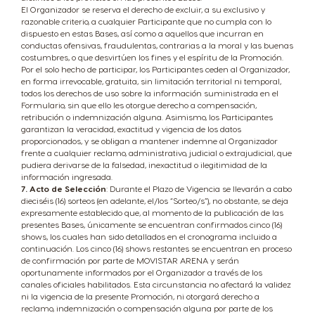
El Organizador se reserva el derecho de excluir, a su exclusivo y
razonable criterio, a cualquier Participante que no cumpla con lo
dispuesto en estas Bases, así como a aquellos que incurran en
conductas ofensivas, fraudulentas, contrarias a la moral y las buenas
costumbres, o que desvirtúen los fines y el espíritu de la Promoción.
Por el solo hecho de participar, los Participantes ceden al Organizador,
en forma irrevocable, gratuita, sin limitación territorial ni temporal,
todos los derechos de uso sobre la información suministrada en el
Formulario, sin que ello les otorgue derecho a compensación,
retribución o indemnización alguna. Asimismo, los Participantes
garantizan la veracidad, exactitud y vigencia de los datos
proporcionados, y se obligan a mantener indemne al Organizador
frente a cualquier reclamo, administrativo, judicial o extrajudicial, que
pudiera derivarse de la falsedad, inexactitud o ilegitimidad de la
información ingresada.
7. Acto de Selección
: Durante el Plazo de Vigencia se llevarán a cabo
dieciséis (16) sorteos (en adelante, el/los “Sorteo/s”), no obstante, se deja
expresamente establecido que, al momento de la publicación de las
presentes Bases, únicamente se encuentran confirmados cinco (16)
shows, los cuales han sido detallados en el cronograma incluido a
continuación. Los cinco (16) shows restantes se encuentran en proceso
de confirmación por parte de MOVISTAR ARENA y serán
oportunamente informados por el Organizador a través de los
canales oficiales habilitados. Esta circunstancia no afectará la validez
ni la vigencia de la presente Promoción, ni otorgará derecho a
reclamo, indemnización o compensación alguna por parte de los