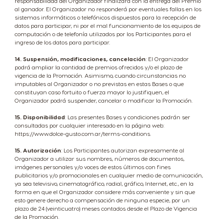
responsabilidad del Organizador finalizará con la entrega del Premio
al ganador. El Organizador no responderá por eventuales fallas en los
sistemas informáticos o telefónicos dispuestos para la recepción de
datos para participar, ni por el mal funcionamiento de los equipos de
computación o de telefonía utilizados por los Participantes para el
ingreso de los datos para participar.
14. Suspensión, modificaciones, cancelación
: El Organizador
podrá ampliar la cantidad de premios ofrecidos y/o el plazo de
vigencia de la Promoción. Asimismo, cuando circunstancias no
imputables al Organizador o no previstas en estas Bases o que
constituyan caso fortuito o fuerza mayor lo justifiquen, el
Organizador podrá suspender, cancelar o modificar la Promoción.
15. Disponibilidad
: Las presentes Bases y condiciones podrán ser
consultadas por cualquier interesado en la página web:
https://www.dolce-gusto.com.ar/terms-conditions.
15. Autorización
: Los Participantes autorizan expresamente al
Organizador a utilizar sus nombres, números de documentos,
imágenes personales y/o voces de estos últimos con fines
publicitarios y/o promocionales en cualquier medio de comunicación,
ya sea televisivo, cinematográfico, radial, gráfico, Internet, etc., en la
forma en que el Organizador considere más conveniente y sin que
esto genere derecho a compensación de ninguna especie, por un
plazo de 24 (veinticuatro) meses contados desde el Plazo de Vigencia
de la Promoción.