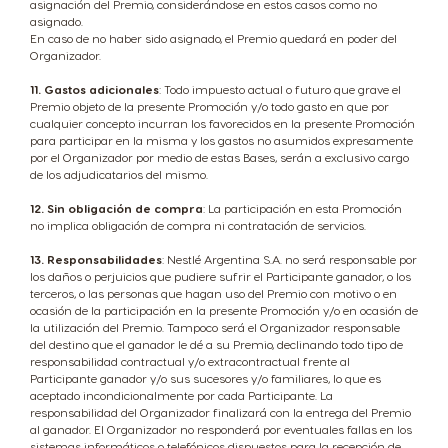
asignación del Premio, considerándose en estos casos como no
asignado.
En caso de no haber sido asignado, el Premio quedará en poder del
Organizador.
11. Gastos adicionales
: Todo impuesto actual o futuro que grave el
Premio objeto de la presente Promoción y/o todo gasto en que por
cualquier concepto incurran los favorecidos en la presente Promoción
para participar en la misma y los gastos no asumidos expresamente
por el Organizador por medio de estas Bases, serán a exclusivo cargo
de los adjudicatarios del mismo.
12. Sin obligación de compra
: La participación en esta Promoción
no implica obligación de compra ni contratación de servicios.
13. Responsabilidades
: Nestlé Argentina S.A. no será responsable por
los daños o perjuicios que pudiere sufrir el Participante ganador, o los
terceros, o las personas que hagan uso del Premio con motivo o en
ocasión de la participación en la presente Promoción y/o en ocasión de
la utilización del Premio. Tampoco será el Organizador responsable
del destino que el ganador le dé a su Premio, declinando todo tipo de
responsabilidad contractual y/o extracontractual frente al
Participante ganador y/o sus sucesores y/o familiares, lo que es
aceptado incondicionalmente por cada Participante. La
responsabilidad del Organizador finalizará con la entrega del Premio
al ganador. El Organizador no responderá por eventuales fallas en los
sistemas informáticos o telefónicos dispuestos para la recepción de