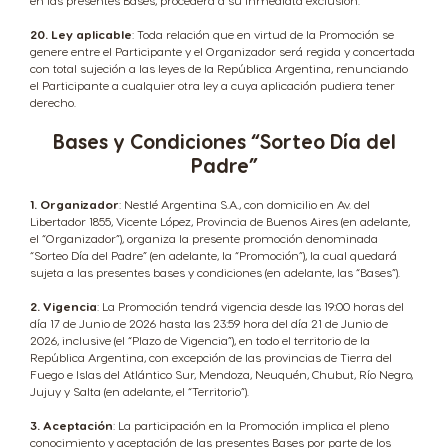
en las presentes Bases, procederá a su inmediata exclusión.
20. Ley aplicable
: Toda relación que en virtud de la Promoción se
genere entre el Participante y el Organizador será regida y concertada
con total sujeción a las leyes de la República Argentina, renunciando
el Participante a cualquier otra ley a cuya aplicación pudiera tener
derecho.
Bases y Condiciones “Sorteo Día del
Padre”
1. Organizador
: Nestlé Argentina S.A., con domicilio en Av. del
Libertador 1855, Vicente López, Provincia de Buenos Aires (en adelante,
el “Organizador”), organiza la presente promoción denominada
“Sorteo Día del Padre” (en adelante, la “Promoción”), la cual quedará
sujeta a las presentes bases y condiciones (en adelante, las “Bases”).
2. Vigencia
: La Promoción tendrá vigencia desde las 19:00 horas del
día 17 de Junio de 2026 hasta las 23:59 hora del día 21 de Junio de
2026, inclusive (el “Plazo de Vigencia”), en todo el territorio de la
República Argentina, con excepción de las provincias de Tierra del
Fuego e Islas del Atlántico Sur, Mendoza, Neuquén, Chubut, Río Negro,
Jujuy y Salta (en adelante, el “Territorio”).
3. Aceptación
: La participación en la Promoción implica el pleno
conocimiento y aceptación de las presentes Bases por parte de los