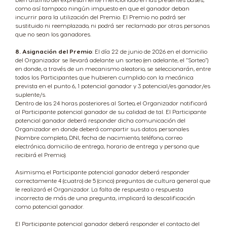
como así tampoco ningún impuesto en que el ganador deban
incurrir para la utilización del Premio. El Premio no podrá ser
sustituido ni reemplazado, ni podrá ser reclamado por otras personas
que no sean los ganadores.
8. Asignación del Premio
: El día 22 de junio de 2026 en el domicilio
del Organizador se llevará adelante un sorteo (en adelante, el “Sorteo”)
en donde, a través de un mecanismo aleatorio, se seleccionarán, entre
todos los Participantes que hubieren cumplido con la mecánica
prevista en el punto 6, 1 potencial ganador y 3 potencial/es ganador/es
suplente/s.
Dentro de las 24 horas posteriores al Sorteo, el Organizador notificará
al Participante potencial ganador de su calidad de tal. El Participante
potencial ganador deberá responder dicha comunicación del
Organizador en donde deberá compartir sus datos personales
(Nombre completo, DNI, fecha de nacimiento, teléfono, correo
electrónico, domicilio de entrega, horario de entrega y persona que
recibirá el Premio).
Asimismo, el Participante potencial ganador deberá responder
correctamente 4 (cuatro) de 5 (cinco) preguntas de cultura general que
le realizará el Organizador. La falta de respuesta o respuesta
incorrecta de más de una pregunta, implicará la descalificación
como potencial ganador.
El Participante potencial ganador deberá responder el contacto del