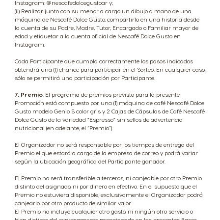
Instagram: @nescafedolcegustoar y;
(ii) Realizar junto con su menor a cargo un dibujo a mano de una
máquina de Nescafé Dolce Gusto, compartirlo en una historia desde
la cuenta de su Padre, Madre, Tutor, Encargado o Familiar mayor de
edad y etiquetar a la cuenta oficial de Nescafé Dolce Gusto en
Instagram.
Cada Participante que cumpla correctamente los pasos indicados
obtendrá una (1) chance para participar en el Sorteo. En cualquier caso,
sólo se permitirá una participación por Participante.
7. Premio
: El programa de premios previsto para la presente
Promoción está compuesto por una (1) máquina de café Nescafé Dolce
Gusto modelo Genio S color gris y 2 Cajas de Cápsulas de Café Nescafé
Dolce Gusto de la variedad “Espresso” sin sellos de advertencia
nutricional (en adelante, el “Premio”).
El Organizador no será responsable por los tiempos de entrega del
Premio el que estará a cargo de la empresa de correo y podrá variar
según la ubicación geográfica del Participante ganador.
El Premio no será transferible a terceros, ni canjeable por otro Premio
distinto del asignado, ni por dinero en efectivo. En el supuesto que el
Premio no estuviera disponible, exclusivamente el Organizador podrá
canjearlo por otro producto de similar valor.
El Premio no incluye cualquier otro gasto, ni ningún otro servicio o
bien distinto del expresamente mencionado en las presentes Bases,