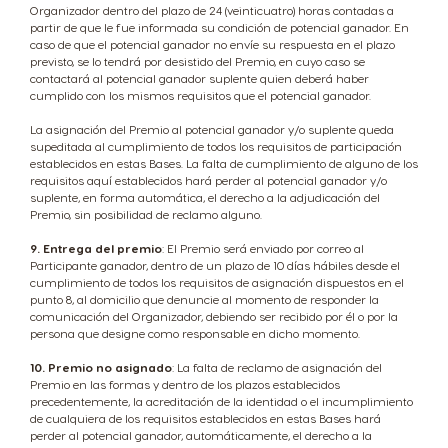
Organizador dentro del plazo de 24 (veinticuatro) horas contadas a
partir de que le fue informada su condición de potencial ganador. En
caso de que el potencial ganador no envíe su respuesta en el plazo
previsto, se lo tendrá por desistido del Premio, en cuyo caso se
contactará al potencial ganador suplente quien deberá haber
cumplido con los mismos requisitos que el potencial ganador.
La asignación del Premio al potencial ganador y/o suplente queda
supeditada al cumplimiento de todos los requisitos de participación
establecidos en estas Bases. La falta de cumplimiento de alguno de los
requisitos aquí establecidos hará perder al potencial ganador y/o
suplente, en forma automática, el derecho a la adjudicación del
Premio, sin posibilidad de reclamo alguno.
9. Entrega del premio
: El Premio será enviado por correo al
Participante ganador, dentro de un plazo de 10 días hábiles desde el
cumplimiento de todos los requisitos de asignación dispuestos en el
punto 8, al domicilio que denuncie al momento de responder la
comunicación del Organizador, debiendo ser recibido por él o por la
persona que designe como responsable en dicho momento.
10. Premio no asignado
: La falta de reclamo de asignación del
Premio en las formas y dentro de los plazos establecidos
precedentemente, la acreditación de la identidad o el incumplimiento
de cualquiera de los requisitos establecidos en estas Bases hará
perder al potencial ganador, automáticamente, el derecho a la