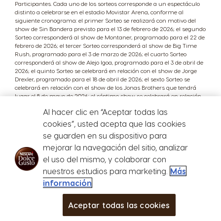
Participantes. Cada uno de los sorteos corresponde a un espectáculo
distinto a celebrarse en el estadio Movistar Arena, conforme al
siguiente cronograma: el primer Sorteo se realizará con motivo del
show de Sin Bandera previsto para el 13 de febrero de 2026; el segundo
Sorteo corresponderá al show de Montaner, programado para el 22 de
febrero de 2026; el tercer Sorteo corresponderá al show de Big Time
Rush, programado para el 3 de marzo de 2026; el cuarto Sorteo
corresponderá al show de Alejo Igoa, programado para el 3 de abril de
2026; el quinto Sorteo se celebrará en relación con el show de Jorge
Drexler, programado para el 18 de abril de 2026; el sexto Sorteo se
celebrará en relación con el show de los Jonas Brothers que tendrá
lugar el 5 de mayo de 2026; el séptimo show se celebrará en relación
con el show de Ricardo Arjona, que tendrá lugar el 7 de mayo de 2026;
Al hacer clic en “Aceptar todas las
el octavo Sorteo se corresponderá al show de Martin Garrix, que
tendrá lugar el 16 de mayo de 2026; el noveno Sorteo será en relación
cookies”, usted acepta que las cookies
al show de Loa Angeles Azules, programado para el 29 de mayo de
se guarden en su dispositivo para
2026; el décimo Sorteo corresponderá al show de Luciano Mellera,
programado para el 1 de junio de 2026; el onceavo Sorteo se realizará
mejorar la navegación del sitio, analizar
con motivo del show de Seru Giran Por Lebon y Aznar, que tendrá
el uso del mismo, y colaborar con
lugar el 21 de junio de 2026; el doceavo Sorteo se realizará en relación
nuestros estudios para marketing.
Más
al show de Disney on Ice, programado para el 17 de julio de 2026; el
decimotercer Sorteo corresponderá al show de Rosalía, que tendrá
información
Store
lugar el 2 de agosto de 2026; decimocuarto Sorteo se realizará en
Menu
relación al show de Soda Stereo, programado para el 15 de agosto de
Aceptar todas las cookies
2026; el decimoquinto Sorteo corresponderá al show de 5 Seconds of
MÁS
BEBIDAS
CAFETERAS
CLUB
Summer, que tendrá lugar el 16 de septiembre de 2026; el dieciseisavo