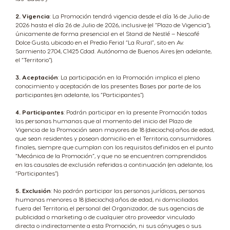
2. Vigencia
: La Promoción tendrá vigencia desde el día 16 de Julio de
2026 hasta el día 26 de Julio de 2026, inclusive (el “Plazo de Vigencia”),
únicamente de forma presencial en el Stand de Nestlé – Nescafé
Dolce Gusto, ubicado en el Predio Ferial “La Rural”, sito en Av.
Sarmiento 2704, C1425 Cdad. Autónoma de Buenos Aires (en adelante,
el “Territorio”).
3. Aceptación
: La participación en la Promoción implica el pleno
conocimiento y aceptación de las presentes Bases por parte de los
participantes (en adelante, los “Participantes”).
4. Participantes
: Podrán participar en la presente Promoción todas
las personas humanas que al momento del inicio del Plazo de
Vigencia de la Promoción sean mayores de 18 (dieciocho) años de edad,
que sean residentes y posean domicilio en el Territorio, consumidores
finales, siempre que cumplan con los requisitos definidos en el punto
“Mecánica de la Promoción”, y que no se encuentren comprendidos
en las causales de exclusión referidas a continuación (en adelante, los
“Participantes”).
5. Exclusión
: No podrán participar las personas jurídicas, personas
humanas menores a 18 (dieciocho) años de edad, ni domiciliados
fuera del Territorio, el personal del Organizador, de sus agencias de
publicidad o marketing o de cualquier otro proveedor vinculado
directa o indirectamente a esta Promoción, ni sus cónyuges o sus