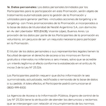
16. Datos personales
: Los datos personales brindados por los
Participantes para la participación en esta Promoción, serán objeto de
tratamiento automatizado para la gestión de la Promoción y
utilizados para generar perfiles –incluidas acciones de targeting y re
targeting- con fines promocionales de la Promoción, e incorporados a
la base de datos de titularidad de Nestlé Argentina S.A., con domicilio
en Av. del Libertador 1855 (B1638), Vicente López, Buenos Aires. La
provisión de los datos por parte de los Participantes de la promoción es
voluntaria, sin perjuicio de ser un requisito necesario para participar
en la Promoción.
El titular de los datos personales o sus representantes legales tienen la
facultad de ejercer el derecho de acceso a los mismos en forma
gratuita a intervalos no inferiores a seis meses, salvo que se acredite
un interés legítimo al efecto conforme lo establecido en el artículo 14,
inciso 3 de la Ley Nº 25.326.
Los Participantes podrán requerir que dicha información le sea
suministrada, actualizada, rectificada o removida de la base de datos
a su pedido. A tales efectos, el Participante podrá comunicarse al
0800-999-8100.
La Agencia de Acceso a la Información Pública, órgano de control de la
Ley Nº 25.326 tiene la atribución de atender las denuncias y reclamos
que se interpongan con relación al incumplimiento de las normas