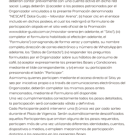
deberán contar previamente con una cuenta activa en dicha red
social. Luego, deberán: (i) acceder a los posteos patrocinados por el
Organizador vinculados a la presente Promoción denominada
“NESCAFÉ Dolce Gusto – Movistar Arena”; (ii) hacer clic en el enlace
incluido en dichos posteos, el cual los redirigirá al formulario de
CAFETERAS
BEBIDAS
ACCESORIOS
participación alojado en el sitio web oficial de la Promoción
www.dolce-gusto.com.ar/movistar-arena (en adelante, el “Sitio”); (iii)
completar el formulario habilitado al efecto (en adelante, el
CAFETERAS
BEBIDAS
“Formulario”) consignando, de forma veraz y completa, su nombre
SUSTENTABILIDAD
completo, dirección de correo electrónico y número de WhatsApp (en
adelante, los “Datos de Contacto”); (iv) responder las preguntas
formuladas por el Organizador sobre sus hábitos de consumo de
TU COFFEE SHOP
café; (v) aceptar expresamente las presentes Bases y Condiciones
mediante el tilde correspondiente; y (vi) enviar su participación
Centro de Ayuda de
presionando el botón “Participar”.
Compará las cafeteras
PROMOCIONES %
Cafeteras
Asimismo, quienes participen mediante el acceso directo al Sitio, ya
sea por iniciativa propia o a través de comunicaciones electrónicas del
Organizador, deberán completar los mismos pasos antes
Repetir compra
mencionados, mediante el Formulario allí disponible.
Una vez cumplimentados correctamente todos los pasos detallados,
la participación será considerada válida y definitiva.
¡Beneficios de tener tu cafetera Dolce Gusto!
Cada Participante podrá intervenir una (1) única vez por cada sorteo
durante el Plazo de Vigencia. Serán automáticamente descalificados
aquellos Participantes que omitan alguno de los pasos requeridos,
participen más de una vez utilizando diferentes identidades, cuentas,
dispositivos o medios, o empleen mecanismos de participación
distintos a los previstos en las presentes Bases.