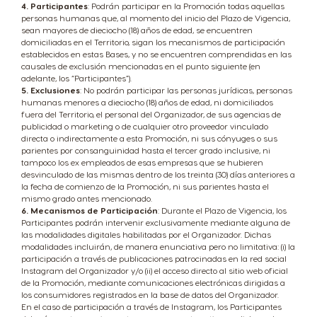
4. Participantes
: Podrán participar en la Promoción todas aquellas
personas humanas que, al momento del inicio del Plazo de Vigencia,
sean mayores de dieciocho (18) años de edad, se encuentren
domiciliadas en el Territorio, sigan los mecanismos de participación
establecidos en estas Bases, y no se encuentren comprendidas en las
causales de exclusión mencionadas en el punto siguiente (en
adelante, los “Participantes”).
5. Exclusiones
: No podrán participar las personas jurídicas, personas
humanas menores a dieciocho (18) años de edad, ni domiciliados
fuera del Territorio, el personal del Organizador, de sus agencias de
publicidad o marketing o de cualquier otro proveedor vinculado
directa o indirectamente a esta Promoción, ni sus cónyuges o sus
parientes por consanguinidad hasta el tercer grado inclusive, ni
tampoco los ex empleados de esas empresas que se hubieren
desvinculado de las mismas dentro de los treinta (30) días anteriores a
la fecha de comienzo de la Promoción, ni sus parientes hasta el
mismo grado antes mencionado.
6. Mecanismos de Participación
: Durante el Plazo de Vigencia, los
Participantes podrán intervenir exclusivamente mediante alguna de
las modalidades digitales habilitadas por el Organizador. Dichas
modalidades incluirán, de manera enunciativa pero no limitativa: (i) la
participación a través de publicaciones patrocinadas en la red social
Instagram del Organizador y/o (ii) el acceso directo al sitio web oficial
de la Promoción, mediante comunicaciones electrónicas dirigidas a
los consumidores registrados en la base de datos del Organizador.
En el caso de participación a través de Instagram, los Participantes