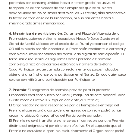
parientes por consanguinidad hasta el tercer grado inclusive, ni
tampoco los ex empleados de esas empresas que se hubieren
desvinculado de las mismas dentro de los 30 (treinta) días anteriores a
la fecha de comienzo de la Promoción, ni sus parientes hasta el
mismo grado antes mencionado.
6. Mecánica de participación
: Durante el Plazo de Vigencia de la
Promoción, quienes visiten el espacio de Nescafé Dolce Gusto en el
Stand de Nestlé ubicado en el predio de La Rural y escaneen el código
QR allí exhibido podrán acceder a la Promoción mediante la correcta y
completa cumplimentación del formulario digital de participación. El
formulario requerirá los siguientes datos personales: nombre
completo, dirección de correo electrónico y número de teléfono.
Cada Participante que cumpla correctamente los pasos indicados
obtendrá una (1) chance para participar en el Sorteo. En cualquier caso,
sólo se permitirá una participación por Participante.
7. Premio
: El programa de premios previsto para la presente
Promoción está compuesto por una (1) máquina de café Nescafé Dolce
Gusto modelo Piccolo XS Roja (en adelante, el “Premio”).
El Organizador no será responsable por los tiempos de entrega del
Premio el que estará a cargo de la empresa de correo y podrá variar
según la ubicación geográfica del Participante ganador.
El Premio no será transferible a terceros, ni canjeable por otro Premio
distinto del asignado, ni por dinero en efectivo. En el supuesto que el
Premio no estuviera disponible, exclusivamente el Organizador podrá