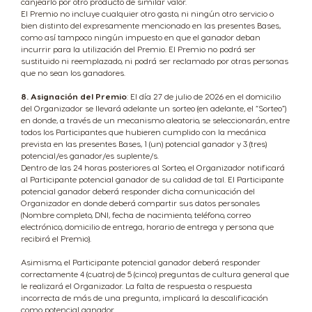
canjearlo por otro producto de similar valor.
El Premio no incluye cualquier otro gasto, ni ningún otro servicio o
bien distinto del expresamente mencionado en las presentes Bases,
como así tampoco ningún impuesto en que el ganador deban
incurrir para la utilización del Premio. El Premio no podrá ser
sustituido ni reemplazado, ni podrá ser reclamado por otras personas
que no sean los ganadores.
8. Asignación del Premio
: El día 27 de julio de 2026 en el domicilio
del Organizador se llevará adelante un sorteo (en adelante, el “Sorteo”)
en donde, a través de un mecanismo aleatorio, se seleccionarán, entre
todos los Participantes que hubieren cumplido con la mecánica
prevista en las presentes Bases, 1 (un) potencial ganador y 3 (tres)
potencial/es ganador/es suplente/s.
Dentro de las 24 horas posteriores al Sorteo, el Organizador notificará
al Participante potencial ganador de su calidad de tal. El Participante
potencial ganador deberá responder dicha comunicación del
Organizador en donde deberá compartir sus datos personales
(Nombre completo, DNI, fecha de nacimiento, teléfono, correo
electrónico, domicilio de entrega, horario de entrega y persona que
recibirá el Premio).
Asimismo, el Participante potencial ganador deberá responder
correctamente 4 (cuatro) de 5 (cinco) preguntas de cultura general que
le realizará el Organizador. La falta de respuesta o respuesta
incorrecta de más de una pregunta, implicará la descalificación
como potencial ganador.