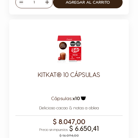
Cantidad
AGREGAR AL CARRITO
Disminuir
Aumentar
KITKAT® 10 CÁPSULAS
Cápsulas:
x10
Icono Cápsula
Delicioso cacao & notas a oblea
$ 8.047,00
$ 6.650,41
$ 16.094,00