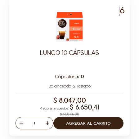
6
INTENSIDAD
LUNGO 10 CÁPSULAS
Cápsulas:
x10
Icono Cápsula
Balanceado & Tostado
$ 8.047,00
$ 6.650,41
$ 16.094,00
Cantidad
AGREGAR AL CARRITO
Disminuir
Aumentar