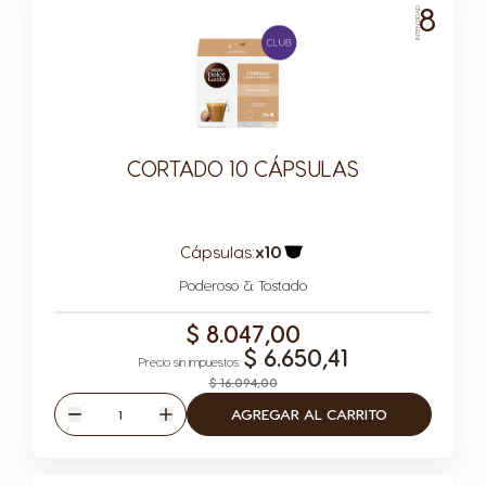
8
INTENSIDAD
CORTADO 10 CÁPSULAS
Cápsulas:
x10
Icono Cápsula
Poderoso & Tostado
$ 8.047,00
$ 6.650,41
$ 16.094,00
Cantidad
AGREGAR AL CARRITO
Disminuir
Aumentar