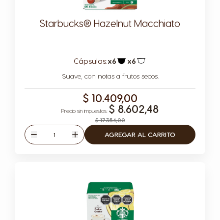
Starbucks® Hazelnut Macchiato
Cápsulas:
x6
x6
Icono Cápsula
Icono Cápsula
Suave, con notas a frutos secos.
$ 10.409,00
$ 8.602,48
$ 17.354,00
Cantidad
AGREGAR AL CARRITO
Disminuir
Aumentar