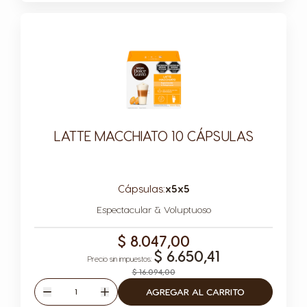
LATTE MACCHIATO 10 CÁPSULAS
Cápsulas:
x5
x5
Icono Cápsula
Icono Cápsula
Espectacular & Voluptuoso
$ 8.047,00
$ 6.650,41
$ 16.094,00
Cantidad
AGREGAR AL CARRITO
Disminuir
Aumentar