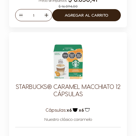
$ 16.094,00
Cantidad
AGREGAR AL CARRITO
Disminuir
Aumentar
STARBUCKS® CARAMEL MACCHIATO 12
CÁPSULAS
Cápsulas:
x6
x6
Icono Cápsula
Icono Cápsula
Nuestro clásico caramelo