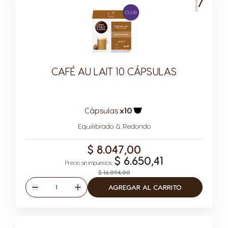
7
INTENSIDAD
CAFÉ AU LAIT 10 CÁPSULAS
Cápsulas:
x10
Icono Cápsula
Equilibrado & Redondo
$ 8.047,00
$ 6.650,41
$ 16.094,00
Cantidad
AGREGAR AL CARRITO
Disminuir
Aumentar