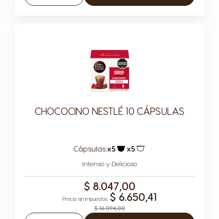
Disminuir
Aumentar
CHOCOCINO NESTLÉ 10 CÁPSULAS
Cápsulas:
x5
x5
Icono Cápsula
Icono Cápsula
Intenso y Delicioso
$ 8.047,00
$ 6.650,41
$ 16.094,00