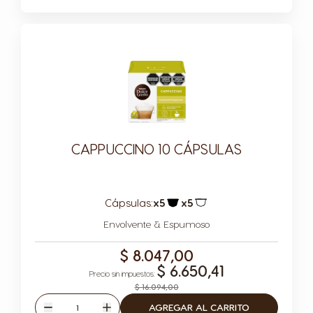
CAPPUCCINO 10 CÁPSULAS
Cápsulas:
x5
x5
Icono Cápsula
Icono Cápsula
Envolvente & Espumoso
$ 8.047,00
$ 6.650,41
$ 16.094,00
Cantidad
AGREGAR AL CARRITO