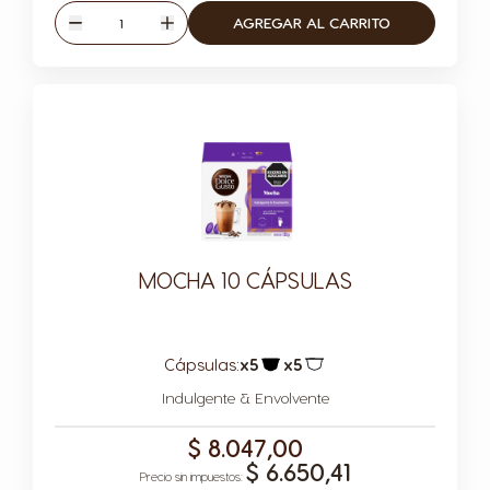
Cantidad
AGREGAR AL CARRITO
Disminuir
Aumentar
MOCHA 10 CÁPSULAS
Cápsulas:
x5
x5
Icono Cápsula
Icono Cápsula
Indulgente & Envolvente
$ 8.047,00
$ 6.650,41