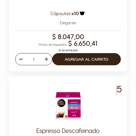
Cápsulas:
x10
Icono Cápsula
Elegante
$ 8.047,00
$ 6.650,41
$ 16.094,00
Cantidad
AGREGAR AL CARRITO
Disminuir
Aumentar
5
INTENSIDAD
Espresso Descafeinado