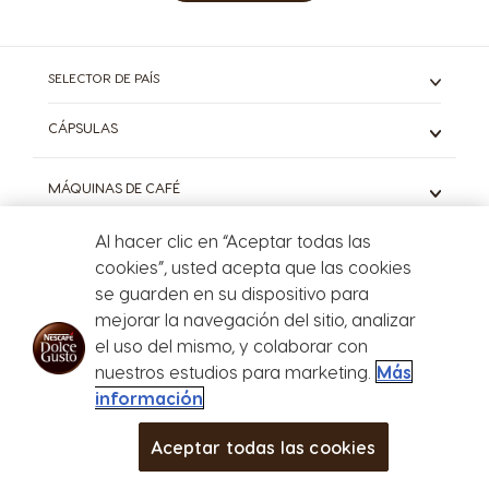
SELECTOR DE PAÍS
CÁPSULAS
Espresso
MÁQUINAS DE CAFÉ
Café Negro
Con Leche
Mini Me
Al hacer clic en “Aceptar todas las
DESCUBRE
Chocolate
Genio S
cookies”, usted acepta que las cookies
Café Frío
Piccolo XS
Sistema Dolce Gusto®
se guarden en su dispositivo para
Starbucks
Descubrí todos los modelos
TÉRMINOS Y CONDICIONES DEL SITIO
El mundo del café
mejorar la navegación del sitio, analizar
Descubrí todas las variedades
Sustentabilidad
el uso del mismo, y colaborar con
Preguntas frecuentes
nuestros estudios para marketing.
Más
POLÍTICA DE PRIVACIDAD
Términos y condiciones
información
Política de Privacidad
POLÍTICA DE COOKIES
Aceptar todas las cookies
Nuevas cápsulas x 10
CAFETERAS
BEBIDAS
Bebidas
Cafeteras
CLUB
more
ACCESORIOS
Configuración de privacidad
Libro de Quejas On-Line