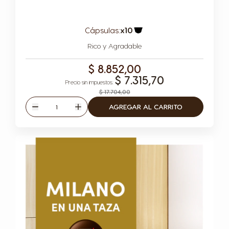
Cápsulas:
x10
Icono Cápsula
Rico y Agradable
$ 8.852,00
$ 7.315,70
$ 17.704,00
Cantidad
AGREGAR AL CARRITO
Disminuir
Aumentar