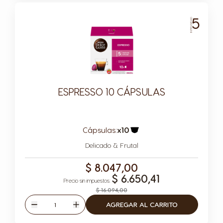
5
INTENSIDAD
ESPRESSO 10 CÁPSULAS
Cápsulas:
x10
Icono Cápsula
Delicado & Frutal
$ 8.047,00
$ 6.650,41
$ 16.094,00
Cantidad
AGREGAR AL CARRITO
Disminuir
Aumentar