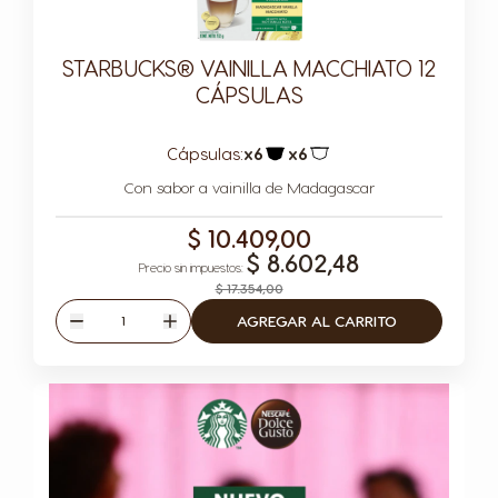
STARBUCKS® VAINILLA MACCHIATO 12
CÁPSULAS
Cápsulas:
x6
x6
Icono Cápsula
Icono Cápsula
Con sabor a vainilla de Madagascar
$ 10.409,00
$ 8.602,48
$ 17.354,00
Cantidad
AGREGAR AL CARRITO
Disminuir
Aumentar