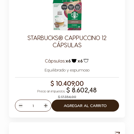
STARBUCKS® CAPPUCCINO 12
CÁPSULAS
Cápsulas:
x6
x6
Icono Cápsula
Icono Cápsula
Equilibrado y espumoso
$ 10.409,00
$ 8.602,48
$ 17.354,00
Cantidad
AGREGAR AL CARRITO
Disminuir
Aumentar