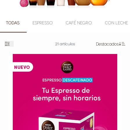
TODAS
ESPRESSO
CAFÉ NEGRO
CON LECHE
21
artículos
Destacados
Abierto
Es