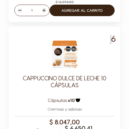
$ 16.094,00
Cantidad
AGREGAR AL CARRITO
Disminuir
Aumentar
6
INTENSIDAD
CAPPUCCINO DULCE DE LECHE 10
CÁPSULAS
Cápsulas:
x10
Icono Cápsula
Cremoso y sabroso
$ 8.047,00
$ 6.650,41