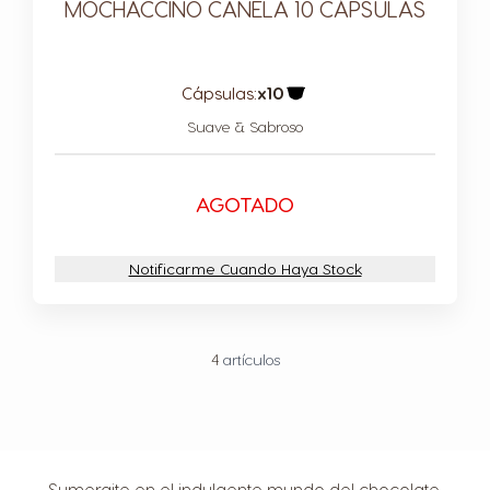
MOCHACCINO CANELA 10 CÁPSULAS
Cápsulas:
x10
Icono Cápsula
Suave & Sabroso
AGOTADO
Notificarme Cuando Haya Stock
4
artículos
Sumergite en el indulgente mundo del chocolate