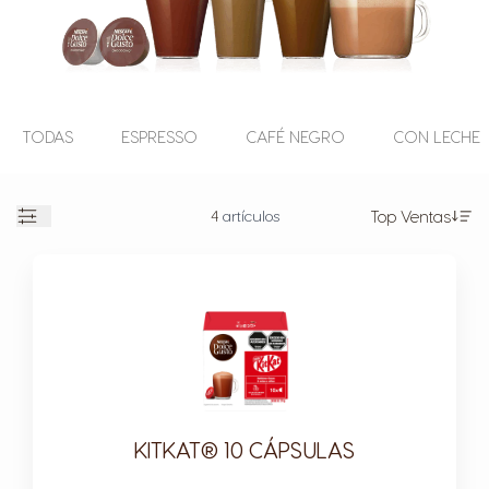
TODAS
ESPRESSO
CAFÉ NEGRO
CON LECHE
4
artículos
Top Ventas
En
Abierto
KITKAT® 10 CÁPSULAS