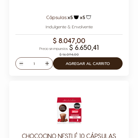
Cápsulas:
x5
x5
Icono Cápsula
Icono Cápsula
Indulgente & Envolvente
$ 8.047,00
$ 6.650,41
$ 16.094,00
Cantidad
AGREGAR AL CARRITO
Disminuir
Aumentar
CHOCOCINO NESTLÉ 10 CÁPSULAS