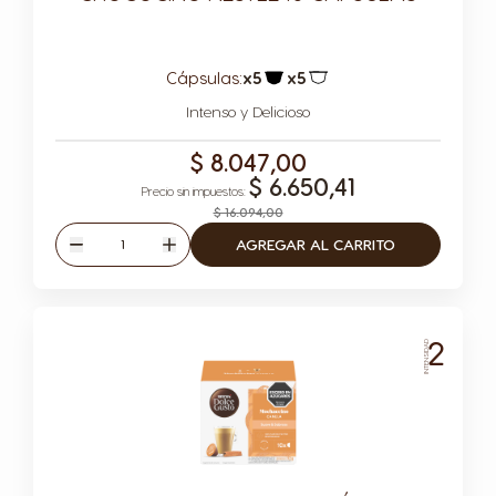
Cápsulas:
x5
x5
Icono Cápsula
Icono Cápsula
Intenso y Delicioso
$ 8.047,00
$ 6.650,41
$ 16.094,00
Cantidad
AGREGAR AL CARRITO
Disminuir
Aumentar
2
INTENSIDAD