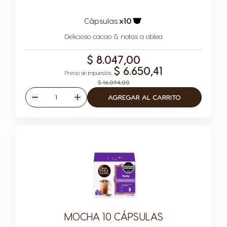
Cápsulas:
x10
Icono Cápsula
Delicioso cacao & notas a oblea
$ 8.047,00
$ 6.650,41
$ 16.094,00
Cantidad
AGREGAR AL CARRITO
Disminuir
Aumentar
MOCHA 10 CÁPSULAS