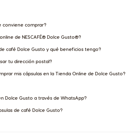
Selector de país
 conviene comprar?
 online de NESCAFÉ® Dolce Gusto®?
Austria
de café Dolce Gusto y qué beneficios tengo?
German
ar tu dirección postal?
mprar mis cápsulas en la Tienda Online de Dolce Gusto?
Bosnia
Bosnian
 en Dolce Gusto a través de WhatsApp?
Canada
psulas de café Dolce Gusto?
English
Colombia
Spanish