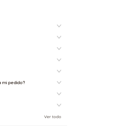
Chinese
Israel
Hebrew
Kazakhstan
Kazakh
Latvia
a mi pedido?
Latvian
Malaysia
Malay
Ver todo
Netherland