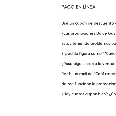
Spanish
PAGO EN LÍNEA
Hungary
Usé un cupón de descuento y
Hungarian
¿Las promociones Dolce Gust
Estoy teniendo problemas pa
Italy
Italian
El pedido figura como ""Can
¿Paso algo si cierro la vent
Kazakhsta
Recibí un mail de “Confirmac
Russian
No me funciona la promoción
Lithuania
¿Hay cuotas disponibles? ¿C
Lithuanian
Malta