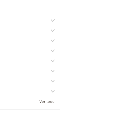
Belgium
French
Brazil
Portuguese
Canada
French
Ver todo
Costa Rica
Spanish