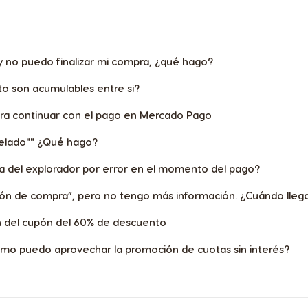
English
Indonesia
 no puedo finalizar mi compra, ¿qué hago?
Indonesian
o son acumulables entre si?
ra continuar con el pago en Mercado Pago
Japan
Japanese
celado"" ¿Qué hago?
ana del explorador por error en el momento del pago?
n
Korea
ión de compra”, pero no tengo más información. ¿Cuándo lleg
Korean
 del cupón del 60% de descuento
Macedonia
ómo puedo aprovechar la promoción de cuotas sin interés?
English
Mexico