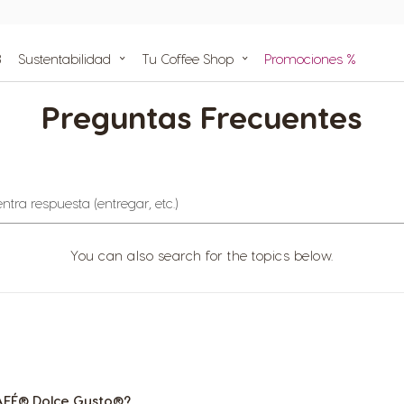
cafetera Dolce Gusto!
as
B
Sustentabilidad
Tu Coffee Shop
Promociones %
mpra
Preguntas Frecuentes
Ayuda
as
ulas
as
You can also search for the topics below.
AFÉ® Dolce Gusto®?