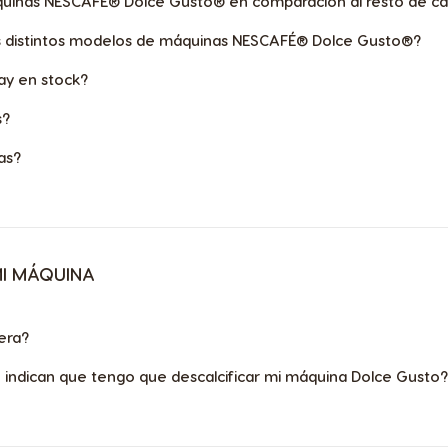
quinas NESCAFÉ® Dolce Gusto® en comparación al resto de ca
os distintos modelos de máquinas NESCAFÉ® Dolce Gusto®?
y en stock?
s?
as?
MI MÁQUINA
era?
 indican que tengo que descalcificar mi máquina Dolce Gusto?