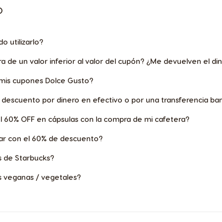
O
Czechia
 utilizarlo?
Czech
 de un valor inferior al valor del cupón? ¿Me devuelven el di
Republic
Ecuador
 mis cupones Dolce Gusto?
Spanish
descuento por dinero en efectivo o por una transferencia ba
60% OFF en cápsulas con la compra de mi cafetera?
Finland
Finnish
ar con el 60% de descuento?
s de Starbucks?
Greece
s veganas / vegetales?
Greek
Hong Kong