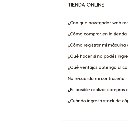
TIENDA ONLINE
¿Con qué navegador web me
¿Cómo comprar en la tienda
Argentina
¿Cómo registrar mi máquina 
Spanish
¿Qué hacer si no podés ingres
¿Qué ventajas obtengo al co
Belgium
Dutch
No recuerdo mi contraseña
¿Es posible realizar compras
Bulgaria
¿Cuándo ingresa stock de cá
Bulgarian
Chile
Spanish