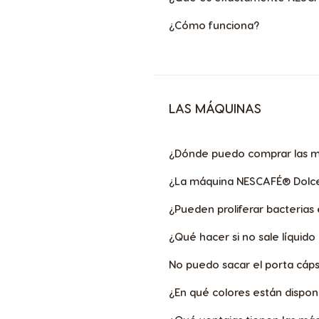
p
u
¿Cómo funciona?
e
s
t
a
(
e
LAS MÁQUINAS
n
t
r
¿Dónde puedo comprar las 
e
g
¿La máquina NESCAFÉ® Dolce 
a
r
¿Pueden proliferar bacterias
,
e
¿Qué hacer si no sale líquid
t
c
No puedo sacar el porta cáps
.
)
¿En qué colores están dispon