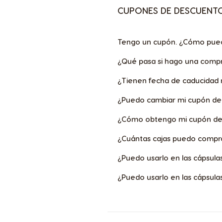
CUPONES DE DESCUENT
Croatia
Tengo un cupón. ¿Cómo puedo
Croatian
¿Qué pasa si hago una compra
Dominican 
¿Tienen fecha de caducidad
Spanish
¿Puedo cambiar mi cupón de 
¿Cómo obtengo mi cupón del 
Estonia
Estonian
¿Cuántas cajas puedo compr
¿Puedo usarlo en las cápsula
Germany
¿Puedo usarlo en las cápsula
German
Honduras