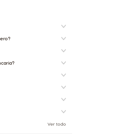
Denmark
Dannish
nero?
El Salvador
Spanish
ncaria?
France
French
Guatemala
Spanish
Ver todo
Hong Kong