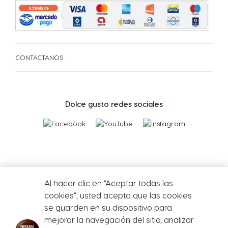
CONTACTANOS
Dolce gusto redes sociales
CAFETERAS
BEBIDAS
ACCESORIOS
CAFETERAS
BEBIDAS
SUSTENTABILIDAD
TU COFFEE SHOP
Al hacer clic en “Aceptar todas las
cookies”, usted acepta que las cookies
Centro de Ayuda de
Compará las cafeteras
se guarden en su dispositivo para
PROMOCIONES %
Cafeteras
mejorar la navegación del sitio, analizar
Repetir compra