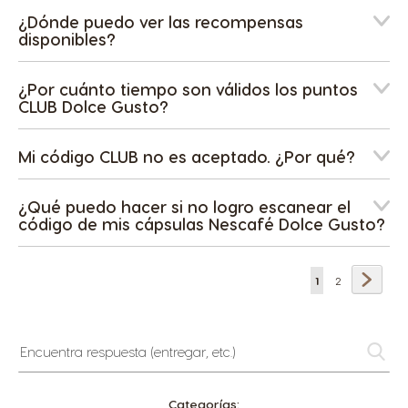
¿Dónde puedo ver las recompensas
disponibles?
¿Por cuánto tiempo son válidos los puntos
CLUB Dolce Gusto?
Mi código CLUB no es aceptado. ¿Por qué?
¿Qué puedo hacer si no logro escanear el
código de mis cápsulas Nescafé Dolce Gusto?
Página
Págin
próxi
Estás
Página
1
2
leyendo
la
Encuentra
respuesta
página
(entregar,
etc.)
Categorías: