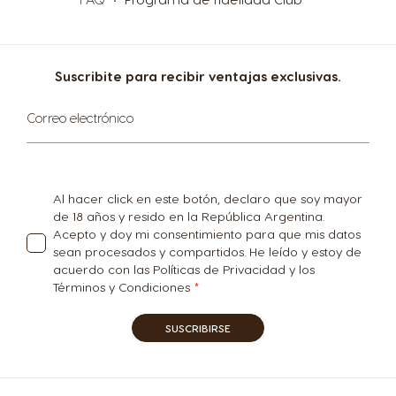
Suscribite para recibir ventajas exclusivas.
Suscríbase
Correo electrónico
al
boletín
informativo:
Al hacer click en este botón, declaro que soy mayor
de 18 años y resido en la República Argentina.
Acepto y doy mi consentimiento para que mis datos
sean procesados y compartidos. He leído y estoy de
acuerdo con las Políticas de Privacidad y los
Términos y Condiciones
SUSCRIBIRSE