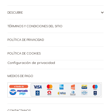
Croatia
Czechia
Croatian
Czech
DESCUBRE
Denmark
TÉRMINOS Y CONDICIONES DEL SITIO
Dominican
Dannish
Republic
Spanish
POLÍTICA DE PRIVACIDAD
POLÍTICA DE COOKIES
Ecuador
El Salvador
Configuración de privacidad
Spanish
Spanish
MEDIOS DE PAGO
Estonia
Finland
Estonian
Finnish
France
Germany
French
German
CONTACTANOS