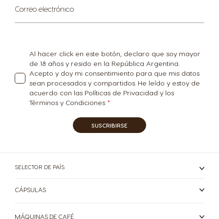
Suscríbase
Correo electrónico
French
Dutch
al
boletín
informativo:
Bosnia
Brazil
Al hacer click en este botón, declaro que soy mayor
Bosnian
Portuguese
de 18 años y resido en la República Argentina.
Acepto y doy mi consentimiento para que mis datos
sean procesados y compartidos. He leído y estoy de
Bulgaria
Canada
acuerdo con las Políticas de Privacidad y los
Bulgarian
English
Términos y Condiciones
SUSCRIBIRSE
Canada
Chile
French
Spanish
SELECTOR DE PAÍS
Colombia
Costa Rica
CÁPSULAS
Spanish
Spanish
MÁQUINAS DE CAFÉ