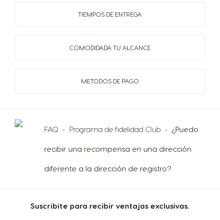
TIEMPOS
DE ENTREGA
COMODIDAD
A TU ALCANCE
METODOS
DE PAGO
Selector de país
FAQ
Programa de fidelidad Club
¿Puedo
recibir una recompensa en una dirección
diferente a la dirección de registro?
Argentina
Austria
Spanish
German
Suscribite para recibir ventajas exclusivas.
Belgium
Belgium