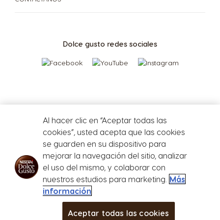
Greece
Guatemala
Greek
Spanish
Dolce gusto redes sociales
Honduras
Hong Kong
Spanish
English
CAFETERAS
BEBIDAS
ACCESORIOS
Al hacer clic en “Aceptar todas las
Hong Kong
Hungary
CAFETERAS
BEBIDAS
cookies”, usted acepta que las cookies
Chinese
Hungarian
SUSTENTABILIDAD
se guarden en su dispositivo para
mejorar la navegación del sitio, analizar
TU COFFEE SHOP
Indonesia
Israel
el uso del mismo, y colaborar con
Defensa del
Indonesian
Hebrew
nuestros estudios para marketing.
Más
Centro de Ayuda de
consumidor
Compará las cafeteras
PROMOCIONES %
Cafeteras
información
Store
Menu
Repetir compra
Italy
Japan
Aceptar todas las cookies
MÁS
BEBIDAS
CAFETERAS
CLUB