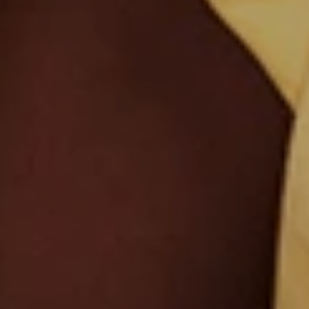
Ecuador
El Salvador
Spanish
Spanish
Estonia
Finland
Estonian
Finnish
France
Germany
French
German
Greece
Guatemala
Greek
Spanish
Honduras
Hong Kong