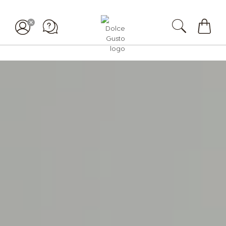
Mi
carrit