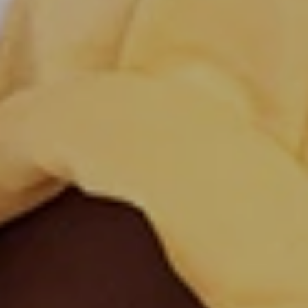
Bulgaria
Canada
Bulgarian
English
Canada
Chile
French
Spanish
Colombia
Costa Rica
Spanish
Spanish
Croatia
Czechia
Croatian
Czech
Denmark
Dominican
Dannish
Republic
Spanish