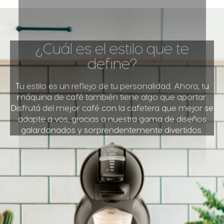
Panama
Paraguay
Spanish
Spanish
¿Cuál es el estilo que te
Peru
Philippines
define?
Spanish
Filipino
Tu estilo es un reflejo de tu personalidad. Ahora, tu
máquina de café también tiene algo que aportar.
Poland
Portugal
Disfrutá del mejor café con la cafetera que mejor se
Polish
Portuguese
adapte a vos, gracias a nuestra gama de diseños
galardonados y sorprendentemente divertidos.
Republic of
Romania
Ireland
Romanian
English
Rusia
Serbia
Russian
Serbian