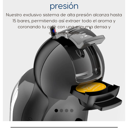
presión
Korean
Latvian
Nuestro exclusivo sistema de alta presión alcanza hasta
15 bares, permitiendo así extraer todo el aroma y
Lithuania
Macedonia
coronando tu café con una espuma densa y
aterciopelada.
Lithuanian
English
Malaysia
Malta
Malay
Maltese
Mexico
Netherland
Spanish
Dutch
Nicaragua
Norway
Spanish
Norwegian