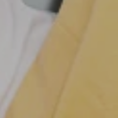
Selector de país
Argentina
Austria
Spanish
German
Belgium
Belgium
French
Dutch
Bosnia
Brazil
Bosnian
Portuguese