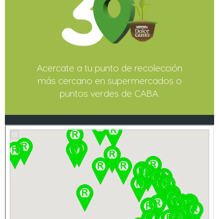
Acercate a tu punto de recolección
más cercano en supermercados o
puntos verdes de CABA.