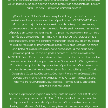
ya utilizaste, si no que además podés recibir un descuento del 10% off
para usar en tu próxima compra de café.
¡Reciclar con Dolce Gusto es muy fácil! Luego de disfrutar tus
variedades favoritas, escurrí tus cápsulas de café NESCAFÉ Dolce
Gusto para dejar ir todos los residuos de café y, una vez secas,
guardalas en una bolsa bien cerrada. Podés pedir que retiremos tus
cápsulas en tu domicilio al recibir tu próximo pedido online: tan solo
tenés que seleccionar ENTREGA Y RETIRO DE CÁPSULAS en las
opciones de tu próxima compra y entregar las cápsulas en tu bolsa
oficial de reciclaje al momento de recibir tus productos (si no tenés
una bolsa oficial de reciclaje, no te preocupes, la recibirás con tu
próximo pedido). También podés acercar tus cápsulas de café
NESCAFÉ Dolce Gusto a nuestros puntos de recolección en los puntos
verdes de la ciudad y supermercados Disco, Jumbo, ChangoMás y
Carrefour. La opción de depositar tus cápsulas de café en nuestros
puntos de recolección es exclusiva para Barracas, Belgrano, Castelar,
Colegiales, Caballito, Chacarita, Coghlan, Flores, Villa Crespo, Villa
Devoto, Villa Martelli, Villa Urquiza, Villa Ortuzar, Nuñez, Olivos,
Palermo, Parque Chacabuco, Recoleta, Ramos Mejia, Saavedra,
Palermo o Vicente López.
Además ¡aprovechá y ganá un descuento adicional del 10% off en tu
próxima compra de café NESCAFÉ Dolce Gusto! Envianos una foto
depositando tu bolsa de cápsulas de café a nuestra cuenta de
Instagram @nescafedolcegustoar y te enviaremos un código para