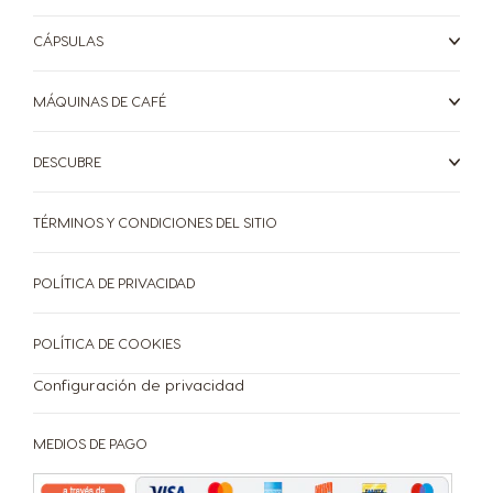
CÁPSULAS
MÁQUINAS DE CAFÉ
CAFETERAS
BEBIDAS
ACCESORIOS
DESCUBRE
CAFETERAS
BEBIDAS
SUSTENTABILIDAD
TÉRMINOS Y CONDICIONES DEL SITIO
TU COFFEE SHOP
POLÍTICA DE PRIVACIDAD
Centro de Ayuda de
Compará las cafeteras
PROMOCIONES %
Cafeteras
POLÍTICA DE COOKIES
Repetir compra
Configuración de privacidad
MEDIOS DE PAGO
¡Beneficios de tener tu cafetera Dolce Gusto!