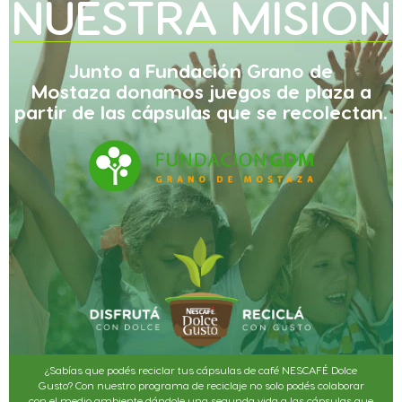
NUESTRA MISIÓN
Junto a Fundación Grano de
Mostaza donamos
juegos de plaza
a
partir de las cápsulas que se recolectan.
¿Sabías que podés reciclar tus cápsulas de café NESCAFÉ Dolce
Gusto? Con nuestro programa de reciclaje no solo podés colaborar
con el medio ambiente dándole una segunda vida a las cápsulas que