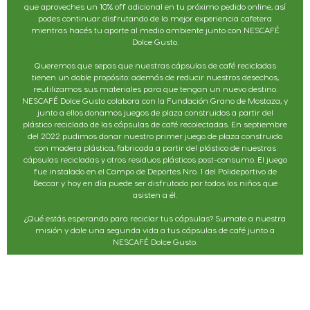
que aproveches un 10% off adicional en tu próximo pedido online, así
podes continuar disfrutando de la mejor experiencia cafetera
mientras hacés tu aporte al medio ambiente junto con NESCAFÉ
Dolce Gusto.
Queremos que sepas que nuestras cápsulas de café recicladas
tienen un doble propósito: además de reducir nuestros desechos,
reutilizamos sus materiales para que tengan un nuevo destino.
NESCAFÉ Dolce Gusto colabora con la Fundación Grano de Mostaza, y
junto a ellos donamos juegos de plaza construidos a partir del
plástico reciclado de las cápsulas de café recolectadas. En septiembre
del 2022 pudimos donar nuestro primer juego de plaza construido
con madera plástica, fabricada a partir del plástico de nuestras
cápsulas recicladas y otros residuos plásticos post-consumo. El juego
fue instalado en el Campo de Deportes Nro. 1 del Polideportivo de
Beccar y hoy en día puede ser disfrutado por todos los niños que
asisten a él.
¿Qué estás esperando para reciclar tus cápsulas? Sumate a nuestra
misión y dale una segunda vida a tus cápsulas de café junto a
NESCAFÉ Dolce Gusto.