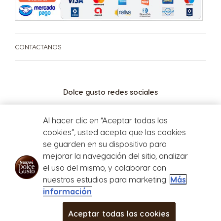
CONTACTANOS
Dolce gusto redes sociales
Al hacer clic en “Aceptar todas las
cookies”, usted acepta que las cookies
se guarden en su dispositivo para
mejorar la navegación del sitio, analizar
el uso del mismo, y colaborar con
Defensa del
nuestros estudios para marketing.
Más
consumidor
información
Store
Menu
Aceptar todas las cookies
MÁS
BEBIDAS
CAFETERAS
CLUB