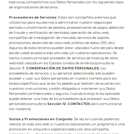
este aviso, compartimos sus Datos Personales con los siguientes tipos
de organizaciones de terceros:
Proveedores de Servicios:
Estas son compañías externas que
utilizamos para ayudarnos a administrar nuestro negocio (por
Selector de país
ejemplo, cumplimiento de pedidos, procesamiento de pagos, detección
de fraude y verificación de identidad, operación de sitios web,
compañías de investigación de mercado, servicios de soporte,
promociones, desarrollo de sitios web, análisis de datos, CRC, etc.).
Algunos de estos terceros pueden estar ubicados fuera del país desde
donde usted accedió a este sitio web y/o nuestras aplicaciones. De
Argentina
Austria
hecho, nuestro principal proveedor de servicios de hosting de sitios
Spanish
German
web está ubicado en los Estados Unidos de América (consulta la
Sección
7. CONSERVACIÓN DE DATOS PERSONALES
). Los
proveedores de servicios, y su personal seleccionado, solo pueden
acceder y usar sus Datos personales en nuestro nombre para las
Belgium
Belgium
tareas específicas que se les ha pedido que realicen, de acuerdo con
nuestras instrucciones, y están obligados a mantener sus Datos
French
Dutch
Personales confidenciales y seguros. Cuando lo exija la ley aplicable,
puede obtener una lista de los proveedores que procesan sus Datos
personales (consulte la
Sección 12. CONTACTOS
para comunicarse
Bosnia
Brazil
con nosotros).
Bosnian
Portuguese
Socios y Promociones en Conjunto
: De vez en cuando, podemos
realizar en este sitio web y/ nuestras aplicaciones un programa o una
promoción en conjunto o copatrocinados con otra compañía,