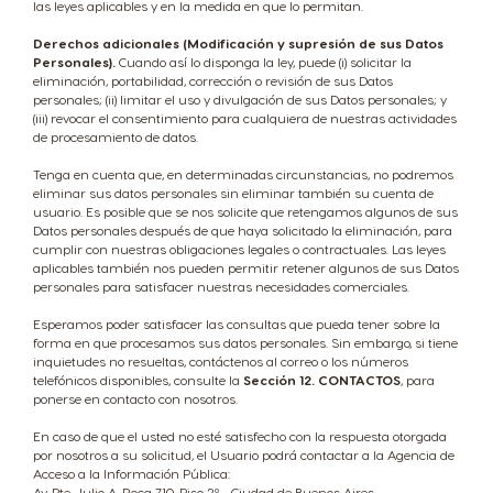
las leyes aplicables y en la medida en que lo permitan.
Singapore
Slovakia
Derechos adicionales (Modificación y supresión de sus Datos
Malay
Slovak
Personales).
Cuando así lo disponga la ley, puede (i) solicitar la
eliminación, portabilidad, corrección o revisión de sus Datos
personales; (ii) limitar el uso y divulgación de sus Datos personales; y
(iii) revocar el consentimiento para cualquiera de nuestras actividades
Slovenia
South Africa
de procesamiento de datos.
Slovene
English
Tenga en cuenta que, en determinadas circunstancias, no podremos
eliminar sus datos personales sin eliminar también su cuenta de
usuario. Es posible que se nos solicite que retengamos algunos de sus
Datos personales después de que haya solicitado la eliminación, para
Spain
Sweden
cumplir con nuestras obligaciones legales o contractuales. Las leyes
Spanish
Swedish
aplicables también nos pueden permitir retener algunos de sus Datos
personales para satisfacer nuestras necesidades comerciales.
Esperamos poder satisfacer las consultas que pueda tener sobre la
Switzerland
Switzerland
forma en que procesamos sus datos personales. Sin embargo, si tiene
inquietudes no resueltas, contáctenos al correo o los números
German
French
telefónicos disponibles, consulte la
Sección 12. CONTACTOS
, para
ponerse en contacto con nosotros.
Taiwan
Taiwan
En caso de que el usted no esté satisfecho con la respuesta otorgada
por nosotros a su solicitud, el Usuario podrá contactar a la Agencia de
English
Taiwanese
Acceso a la Información Pública:
Av. Pte. Julio A. Roca 710, Piso 2º - Ciudad de Buenos Aires.