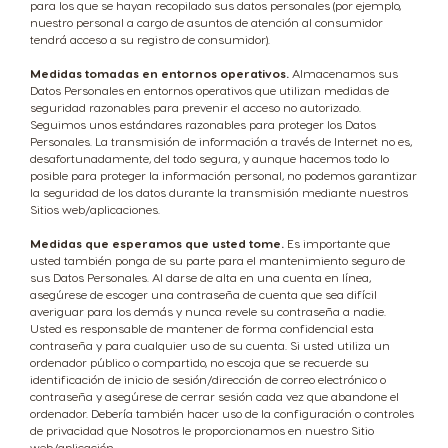
para los que se hayan recopilado sus datos personales (por ejemplo,
Korean
Latvian
nuestro personal a cargo de asuntos de atención al consumidor
tendrá acceso a su registro de consumidor).
Medidas tomadas en entornos operativos.
Almacenamos sus
Lithuania
Macedonia
Datos Personales en entornos operativos que utilizan medidas de
Lithuanian
English
seguridad razonables para prevenir el acceso no autorizado.
Seguimos unos estándares razonables para proteger los Datos
Personales. La transmisión de información a través de Internet no es,
desafortunadamente, del todo segura, y aunque hacemos todo lo
Malaysia
Malta
posible para proteger la información personal, no podemos garantizar
la seguridad de los datos durante la transmisión mediante nuestros
Malay
Maltese
Sitios web/aplicaciones.
Medidas que esperamos que usted tome.
Es importante que
usted también ponga de su parte para el mantenimiento seguro de
Mexico
Netherland
sus Datos Personales. Al darse de alta en una cuenta en línea,
Spanish
Dutch
asegúrese de escoger una contraseña de cuenta que sea difícil
averiguar para los demás y nunca revele su contraseña a nadie.
Usted es responsable de mantener de forma confidencial esta
contraseña y para cualquier uso de su cuenta. Si usted utiliza un
Nicaragua
Norway
ordenador público o compartido, no escoja que se recuerde su
identificación de inicio de sesión/dirección de correo electrónico o
Spanish
Norwegian
contraseña y asegúrese de cerrar sesión cada vez que abandone el
ordenador. Debería también hacer uso de la configuración o controles
de privacidad que Nosotros le proporcionamos en nuestro Sitio
web/aplicación.