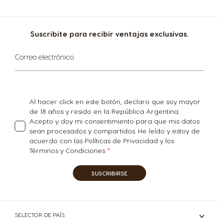
Suscribite para recibir ventajas exclusivas.
Suscríbase
Correo electrónico
al
boletín
informativo:
Al hacer click en este botón, declaro que soy mayor
de 18 años y resido en la República Argentina.
Acepto y doy mi consentimiento para que mis datos
CAFETERAS
BEBIDAS
sean procesados y compartidos. He leído y estoy de
ACCESORIOS
acuerdo con las Políticas de Privacidad y los
Términos y Condiciones
CAFETERAS
BEBIDAS
SUSTENTABILIDAD
SUSCRIBIRSE
TU COFFEE SHOP
Centro de Ayuda de
Compará las cafeteras
PROMOCIONES %
SELECTOR DE PAÍS
Cafeteras