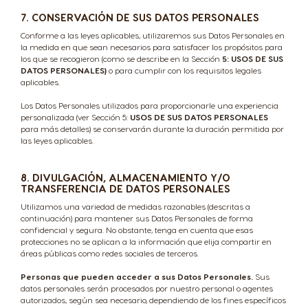
Spanish
English
7. CONSERVACIÓN DE SUS DATOS PERSONALES
Conforme a las leyes aplicables, utilizaremos sus Datos Personales en
la medida en que sean necesarios para satisfacer los propósitos para
Hong Kong
Hungary
los que se recogieron (como se describe en la Sección
5: USOS DE SUS
Chinese
Hungarian
DATOS PERSONALES)
o para cumplir con los requisitos legales
aplicables.
Los Datos Personales utilizados para proporcionarle una experiencia
Indonesia
Israel
personalizada (ver Sección 5:
USOS DE SUS DATOS PERSONALES
Indonesian
Hebrew
para más detalles) se conservarán durante la duración permitida por
las leyes aplicables.
Italy
Japan
8. DIVULGACIÓN, ALMACENAMIENTO Y/O
TRANSFERENCIA DE DATOS PERSONALES
Italian
Japanese
Utilizamos una variedad de medidas razonables (descritas a
continuación) para mantener sus Datos Personales de forma
confidencial y segura. No obstante, tenga en cuenta que esas
Kazakhstan
Kazakhstan
protecciones no se aplican a la información que elija compartir en
áreas públicas como redes sociales de terceros.
Kazakh
Russian
Personas que pueden acceder a sus Datos Personales.
Sus
datos personales serán procesados por nuestro personal o agentes
autorizados, según sea necesario, dependiendo de los fines específicos
Korea
Latvia