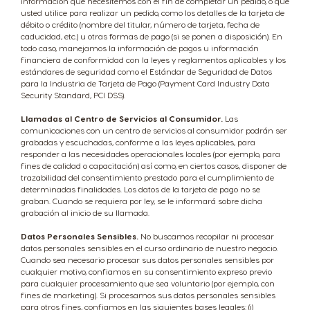
información que necesitemos con el fin de completar un pedido, o que
usted utilice para realizar un pedido, como los detalles de la tarjeta de
débito o crédito (nombre del titular, número de tarjeta, fecha de
caducidad, etc.) u otras formas de pago (si se ponen a disposición). En
todo caso, manejamos la información de pagos u información
financiera de conformidad con la leyes y reglamentos aplicables y los
estándares de seguridad como el Estándar de Seguridad de Datos
para la Industria de Tarjeta de Pago (Payment Card Industry Data
Security Standard, PCI DSS).
Llamadas al Centro de Servicios al Consumidor.
Las
comunicaciones con un centro de servicios al consumidor podrán ser
grabadas y escuchadas, conforme a las leyes aplicables, para
responder a las necesidades operacionales locales (por ejemplo, para
fines de calidad o capacitación) así como, en ciertos casos, disponer de
trazabilidad del consentimiento prestado para el cumplimiento de
determinadas finalidades. Los datos de la tarjeta de pago no se
graban. Cuando se requiera por ley, se le informará sobre dicha
grabación al inicio de su llamada.
Datos Personales Sensibles.
No buscamos recopilar ni procesar
datos personales sensibles en el curso ordinario de nuestro negocio.
Cuando sea necesario procesar sus datos personales sensibles por
cualquier motivo, confiamos en su consentimiento expreso previo
para cualquier procesamiento que sea voluntario (por ejemplo, con
fines de marketing). Si procesamos sus datos personales sensibles
para otros fines, confiamos en las siguientes bases legales: (i)