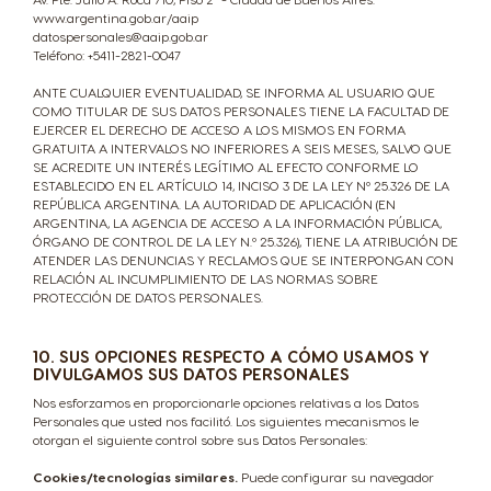
www.argentina.gob.ar/aaip
datospersonales@aaip.gob.ar
Thailand
Thailand
Teléfono: +5411-2821-0047
English
Thai
ANTE CUALQUIER EVENTUALIDAD, SE INFORMA AL USUARIO QUE
COMO TITULAR DE SUS DATOS PERSONALES TIENE LA FACULTAD DE
EJERCER EL DERECHO DE ACCESO A LOS MISMOS EN FORMA
Turkey
UAE
GRATUITA A INTERVALOS NO INFERIORES A SEIS MESES, SALVO QUE
SE ACREDITE UN INTERÉS LEGÍTIMO AL EFECTO CONFORME LO
Turkish
English
ESTABLECIDO EN EL ARTÍCULO 14, INCISO 3 DE LA LEY Nº 25.326 DE LA
REPÚBLICA ARGENTINA. LA AUTORIDAD DE APLICACIÓN (EN
ARGENTINA, LA AGENCIA DE ACCESO A LA INFORMACIÓN PÚBLICA,
ÓRGANO DE CONTROL DE LA LEY N.º 25.326), TIENE LA ATRIBUCIÓN DE
UAE
Ukraine
ATENDER LAS DENUNCIAS Y RECLAMOS QUE SE INTERPONGAN CON
Arabic
Ukrainian
RELACIÓN AL INCUMPLIMIENTO DE LAS NORMAS SOBRE
PROTECCIÓN DE DATOS PERSONALES.
Uruguay
10. SUS OPCIONES RESPECTO A CÓMO USAMOS Y
United Kingdom
DIVULGAMOS SUS DATOS PERSONALES
Spanish
English
Nos esforzamos en proporcionarle opciones relativas a los Datos
Personales que usted nos facilitó. Los siguientes mecanismos le
otorgan el siguiente control sobre sus Datos Personales:
USA
Venezuela
Cookies/tecnologías similares.
Puede configurar su navegador