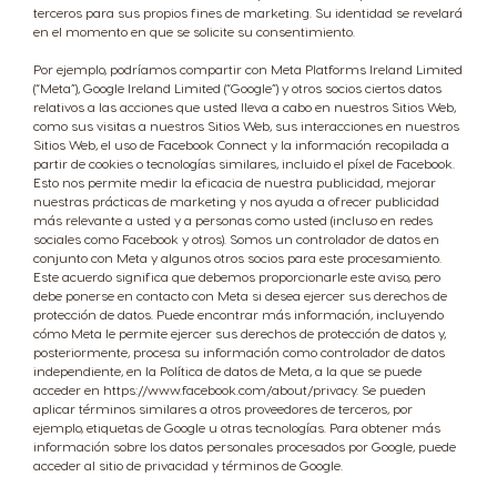
terceros para sus propios fines de marketing. Su identidad se revelará
en el momento en que se solicite su consentimiento.
Ecuador
El Salvador
Por ejemplo, podríamos compartir con Meta Platforms Ireland Limited
(“Meta”), Google Ireland Limited (“Google”) y otros socios ciertos datos
Spanish
Spanish
relativos a las acciones que usted lleva a cabo en nuestros Sitios Web,
como sus visitas a nuestros Sitios Web, sus interacciones en nuestros
Sitios Web, el uso de Facebook Connect y la información recopilada a
partir de cookies o tecnologías similares, incluido el píxel de Facebook.
Estonia
Finland
Esto nos permite medir la eficacia de nuestra publicidad, mejorar
Estonian
Finnish
nuestras prácticas de marketing y nos ayuda a ofrecer publicidad
más relevante a usted y a personas como usted (incluso en redes
sociales como Facebook y otros). Somos un controlador de datos en
conjunto con Meta y algunos otros socios para este procesamiento.
France
Germany
Este acuerdo significa que debemos proporcionarle este aviso, pero
debe ponerse en contacto con Meta si desea ejercer sus derechos de
French
German
protección de datos. Puede encontrar más información, incluyendo
cómo Meta le permite ejercer sus derechos de protección de datos y,
posteriormente, procesa su información como controlador de datos
Greece
Guatemala
independiente, en la Política de datos de Meta, a la que se puede
acceder en https://www.facebook.com/about/privacy. Se pueden
Greek
Spanish
aplicar términos similares a otros proveedores de terceros, por
ejemplo, etiquetas de Google u otras tecnologías. Para obtener más
información sobre los datos personales procesados por Google, puede
acceder al sitio de privacidad y términos de Google.
Honduras
Hong Kong