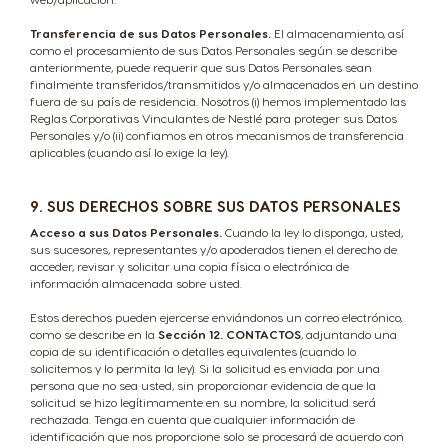
Panama
Paraguay
Spanish
Spanish
Transferencia de sus Datos Personales.
El almacenamiento, así
como el procesamiento de sus Datos Personales según se describe
anteriormente, puede requerir que sus Datos Personales sean
finalmente transferidos/transmitidos y/o almacenados en un destino
Peru
Philippines
fuera de su país de residencia. Nosotros (i) hemos implementado las
Reglas Corporativas Vinculantes de Nestlé para proteger sus Datos
Spanish
Filipino
Personales y/o (ii) confiamos en otros mecanismos de transferencia
aplicables (cuando así lo exige la ley).
Poland
Portugal
9. SUS DERECHOS SOBRE SUS DATOS PERSONALES
Polish
Portuguese
Acceso a sus Datos Personales.
Cuando la ley lo disponga, usted,
sus sucesores, representantes y/o apoderados tienen el derecho de
acceder, revisar y solicitar una copia física o electrónica de
Republic of
Romania
información almacenada sobre usted.
Ireland
Romanian
English
Estos derechos pueden ejercerse enviándonos un correo electrónico,
como se describe en la
Sección 12. CONTACTOS
, adjuntando una
copia de su identificación o detalles equivalentes (cuando lo
solicitemos y lo permita la ley). Si la solicitud es enviada por una
Rusia
Serbia
persona que no sea usted, sin proporcionar evidencia de que la
solicitud se hizo legítimamente en su nombre, la solicitud será
Russian
Serbian
rechazada. Tenga en cuenta que cualquier información de
identificación que nos proporcione solo se procesará de acuerdo con