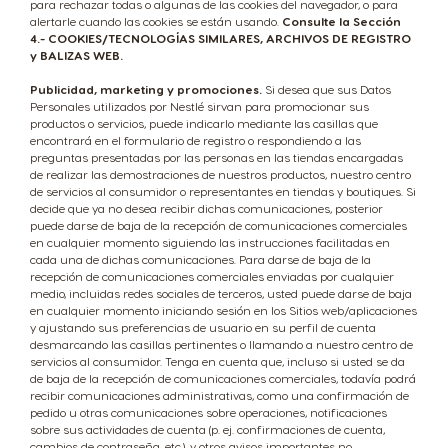
English
Spanish
para rechazar todas o algunas de las cookies del navegador, o para
alertarle cuando las cookies se están usando.
Consulte la Sección
4.- COOKIES/TECNOLOGÍAS SIMILARES, ARCHIVOS DE REGISTRO
y BALIZAS WEB.
Vietnam
Publicidad, marketing y promociones.
Si desea que sus Datos
Vietnamese
Personales utilizados por Nestlé sirvan para promocionar sus
productos o servicios, puede indicarlo mediante las casillas que
encontrará en el formulario de registro o respondiendo a las
preguntas presentadas por las personas en las tiendas encargadas
de realizar las demostraciones de nuestros productos, nuestro centro
de servicios al consumidor o representantes en tiendas y boutiques. Si
decide que ya no desea recibir dichas comunicaciones, posterior
puede darse de baja de la recepción de comunicaciones comerciales
en cualquier momento siguiendo las instrucciones facilitadas en
cada una de dichas comunicaciones. Para darse de baja de la
recepción de comunicaciones comerciales enviadas por cualquier
medio, incluidas redes sociales de terceros, usted puede darse de baja
en cualquier momento iniciando sesión en los Sitios web/aplicaciones
y ajustando sus preferencias de usuario en su perfil de cuenta
desmarcando las casillas pertinentes o llamando a nuestro centro de
servicios al consumidor. Tenga en cuenta que, incluso si usted se da
de baja de la recepción de comunicaciones comerciales, todavía podrá
recibir comunicaciones administrativas, como una confirmación de
pedido u otras comunicaciones sobre operaciones, notificaciones
sobre sus actividades de cuenta (p. ej. confirmaciones de cuenta,
cambios de contraseña, etc.), y otros avisos importantes no