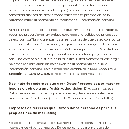
organización u otro tercero reconocido; y, como parte de este evento,
Bulgaria
Canada
recolectar y procesar información personal. Si su información
Bulgarian
English
personal está siendo recolectada por (o es compartida con) una
compañía distinta de Nestlé como parte de esa promoción, se lo
haremos saber al momento de recolectar su información personal.
Canada
Chile
Al momento de hacer promociones que involucren a otra compañía,
podemos proporcionar un enlace separado a la política de privacidad
French
Spanish
de esa compañía y lo alentamos a leerlo antes de que usted comparta
cualquier información personal, porque no podemos garantizar que
ellos van a adherir a las mismas prácticas de privacidad. Si usted no
quiere que su información personal sea recolectada por, o compartida
Colombia
Costa Rica
con, una compañía distinta de la nuestra, usted siempre puede elegir
Spanish
Spanish
no optar por participar en estos eventos al momento en que la
información personal está siendo recolectada/solicitada. Consulte la
Sección 12. CONTACTOS
para comunicarse con nosotros).
Croatia
Czechia
Destinatarios externos que usan Datos Personales por razones
legales o debido a una fusión/adquisición.
Divulgaremos sus
Croatian
Czech
Datos personales a terceros por razones legales o en el contexto de
una adquisición o fusión (consulte la Sección 5 para más detalles).
Denmark
Empresas de terceros que utilizan datos personales para sus
Dominican
propios fines de marketing.
Dannish
Republic
Excepto en situaciones en las que haya dado su consentimiento, no
Spanish
licenciamos ni vendemos sus Datos personales a empresas de