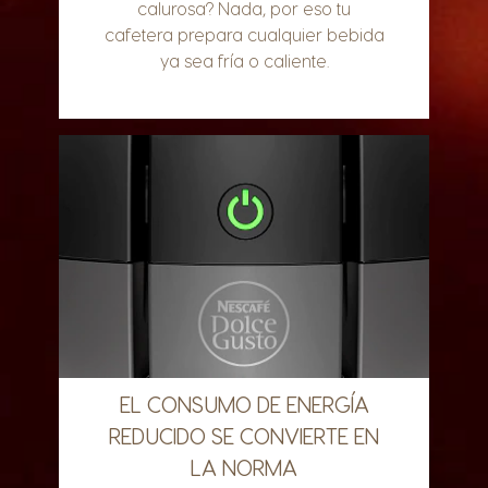
calurosa? Nada, por eso tu
cafetera prepara cualquier bebida
ya sea fría o caliente.
EL CONSUMO DE ENERGÍA
REDUCIDO SE CONVIERTE EN
LA NORMA