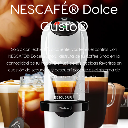
NESCAFÉ® Dolce
Gusto®
Solo o con leche, frío o caliente, vos tenés el control. Con
NESCAFÉ® Dolce Gusto®, disfruta de tu Coffee Shop en la
comodidad de tu hogar. Disfrutá de tus bebidas favoritas en
cuestión de segundos y descubrí por qué es el sistema de
multibebida número 1 del mundo.
DESCUBRIR