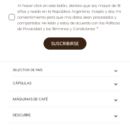
Al hacer click en este botón, declaro que soy mayor de 18
años y resido en la República Argentina. Acepto y doy mi
consentimiento para que mis datos sean procesados y
compartidos. He leído y estoy de acuerdo con las Políticas
de Privacidad y los Términos y Condiciones
SUSCRIBIRSE
SELECTOR DE PAÍS
CÁPSULAS
Espresso
MÁQUINAS DE CAFÉ
Café Negro
Con Leche
Mini Me
DESCUBRE
Chocolate
Genio S
Café Frío
Piccolo XS
Sistema Dolce Gusto®
Starbucks