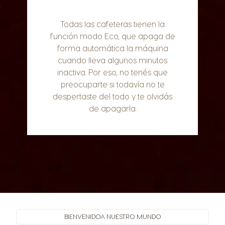
Todas las cafeteras tienen la
función modo Eco, que apaga de
forma automática la máquina
cuando lleva algunos minutos
inactiva. Por eso, no tenés que
preocuparte si todavía no te
despertaste del todo y te olvidás
de apagarla.
BIENVENIDO
A NUESTRO MUNDO