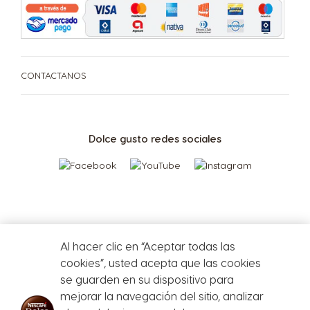
France
Germany
French
German
CONTACTANOS
Greece
Guatemala
Greek
Spanish
Dolce gusto redes sociales
Honduras
Hong Kong
Spanish
English
Hong Kong
Hungary
CAFETERAS
BEBIDAS
ACCESORIOS
Chinese
Hungarian
Al hacer clic en “Aceptar todas las
CAFETERAS
BEBIDAS
SUSTENTABILIDAD
cookies”, usted acepta que las cookies
Indonesia
Israel
se guarden en su dispositivo para
Indonesian
Hebrew
mejorar la navegación del sitio, analizar
TU COFFEE SHOP