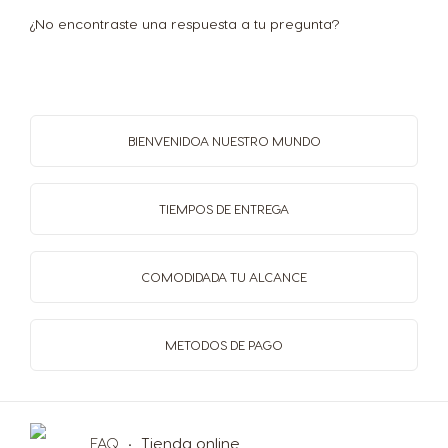
¿No encontraste una respuesta a tu pregunta?
BIENVENIDO
A NUESTRO MUNDO
TIEMPOS
DE ENTREGA
COMODIDAD
A TU ALCANCE
Selector de país
METODOS
DE PAGO
Argentina
Austria
Spanish
German
FAQ
Tienda online