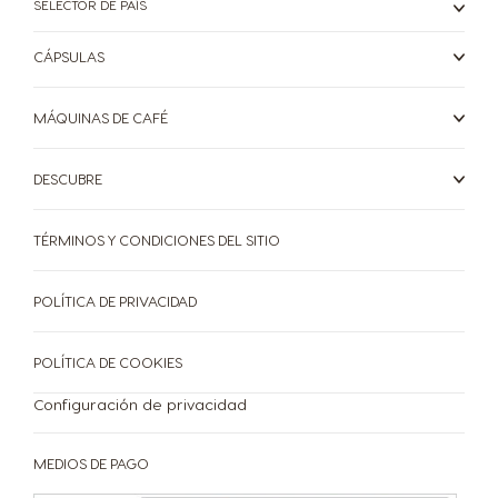
SELECTOR DE PAÍS
CÁPSULAS
Croatia
Czechia
Croatian
Czech
MÁQUINAS DE CAFÉ
Denmark
DESCUBRE
Dominican
Dannish
Republic
Spanish
TÉRMINOS Y CONDICIONES DEL SITIO
POLÍTICA DE PRIVACIDAD
Ecuador
El Salvador
Spanish
Spanish
POLÍTICA DE COOKIES
Configuración de privacidad
Estonia
Finland
Estonian
Finnish
MEDIOS DE PAGO