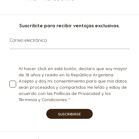
Belgium
Belgium
French
Dutch
Suscribite para recibir ventajas exclusivas.
Suscríbase
Correo electrónico
al
Bosnia
Brazil
boletín
Bosnian
Portuguese
informativo:
Al hacer click en este botón, declaro que soy mayor
Bulgaria
Canada
de 18 años y resido en la República Argentina.
Acepto y doy mi consentimiento para que mis datos
Bulgarian
English
sean procesados y compartidos. He leído y estoy de
acuerdo con las Políticas de Privacidad y los
Términos y Condiciones
Canada
Chile
French
Spanish
SUSCRIBIRSE
Colombia
Costa Rica
Spanish
Spanish