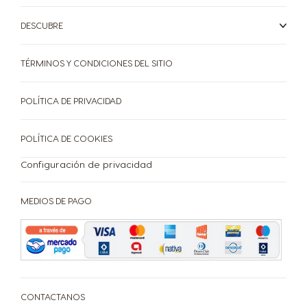
Croatia
Czechia
Croatian
Czech
DESCUBRE
TÉRMINOS Y CONDICIONES DEL SITIO
Denmark
Dominican
Dannish
Republic
POLÍTICA DE PRIVACIDAD
Spanish
POLÍTICA DE COOKIES
Ecuador
El Salvador
Configuración de privacidad
Spanish
Spanish
MEDIOS DE PAGO
Estonia
Finland
Estonian
Finnish
France
Germany
CONTACTANOS
French
German