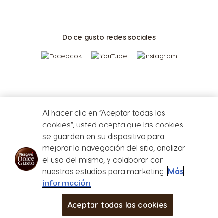
Greece
Guatemala
Dolce gusto redes sociales
Greek
Spanish
Honduras
Hong Kong
Spanish
English
CAFETERAS
BEBIDAS
ACCESORIOS
Al hacer clic en “Aceptar todas las
Hong Kong
Hungary
CAFETERAS
BEBIDAS
cookies”, usted acepta que las cookies
SUSTENTABILIDAD
Chinese
Hungarian
se guarden en su dispositivo para
mejorar la navegación del sitio, analizar
TU COFFEE SHOP
el uso del mismo, y colaborar con
Indonesia
Israel
Defensa del
nuestros estudios para marketing.
Más
Centro de Ayuda de
Indonesian
Hebrew
consumidor
Compará las cafeteras
PROMOCIONES %
información
Cafeteras
Store
Menu
Repetir compra
Aceptar todas las cookies
Italy
Japan
MÁS
BEBIDAS
CAFETERAS
CLUB
Italian
Japanese