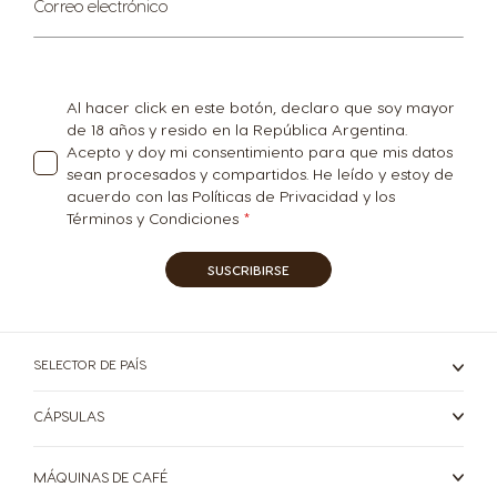
Correo electrónico
al
French
Dutch
boletín
informativo:
Bosnia
Brazil
Al hacer click en este botón, declaro que soy mayor
Bosnian
Portuguese
de 18 años y resido en la República Argentina.
Acepto y doy mi consentimiento para que mis datos
sean procesados y compartidos. He leído y estoy de
Bulgaria
Canada
acuerdo con las Políticas de Privacidad y los
Términos y Condiciones
Bulgarian
English
SUSCRIBIRSE
Canada
Chile
French
Spanish
SELECTOR DE PAÍS
Colombia
Costa Rica
CÁPSULAS
Spanish
Spanish
MÁQUINAS DE CAFÉ