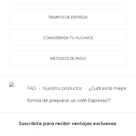
TIEMPOS
DE ENTREGA
COMODIDAD
A TU ALCANCE
METODOS
DE PAGO
Selector de país
FAQ
Nuestros productos
¿Cuál es la mejor
forma de preparar un café Espresso?
Argentina
Austria
Spanish
German
Suscribite para recibir ventajas exclusivas.
Belgium
Belgium
Suscríbase