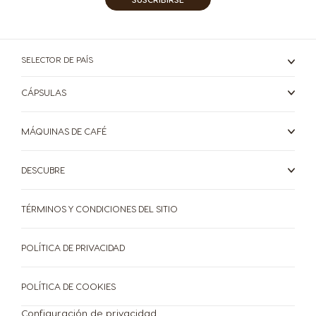
Colombia
Costa Rica
Spanish
Spanish
SELECTOR DE PAÍS
Croatia
Czechia
Croatian
Czech
CÁPSULAS
MÁQUINAS DE CAFÉ
Denmark
Dominican
Dannish
Republic
DESCUBRE
Spanish
TÉRMINOS Y CONDICIONES DEL SITIO
Ecuador
El Salvador
POLÍTICA DE PRIVACIDAD
Spanish
Spanish
POLÍTICA DE COOKIES
Estonia
Finland
Configuración de privacidad
Estonian
Finnish