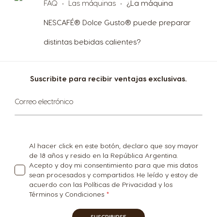
Argentina
Austria
FAQ
Las máquinas
¿La máquina
Spanish
German
NESCAFÉ® Dolce Gusto® puede preparar
distintas bebidas calientes?
Belgium
Belgium
French
Dutch
Suscribite para recibir ventajas exclusivas.
Bosnia
Brazil
Suscríbase
Correo electrónico
Bosnian
Portuguese
al
boletín
informativo:
Bulgaria
Canada
Al hacer click en este botón, declaro que soy mayor
Bulgarian
English
de 18 años y resido en la República Argentina.
Acepto y doy mi consentimiento para que mis datos
sean procesados y compartidos. He leído y estoy de
Canada
Chile
acuerdo con las Políticas de Privacidad y los
French
Spanish
Términos y Condiciones
SUSCRIBIRSE