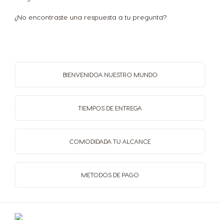
¿No encontraste una respuesta a tu pregunta?
BIENVENIDO
A NUESTRO MUNDO
TIEMPOS
DE ENTREGA
COMODIDAD
A TU ALCANCE
Selector de país
METODOS
DE PAGO