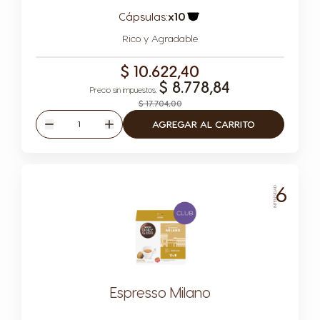
Cápsulas:
x10
Icono Cápsula
Rico y Agradable
$ 10.622,40
$ 8.778,84
$ 17.704,00
Cantidad
AGREGAR AL CARRITO
Disminuir
Aumentar
6
INTENSIDAD
Espresso Milano