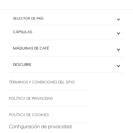
SELECTOR DE PAÍS
CÁPSULAS
Espresso
MÁQUINAS DE CAFÉ
Café Negro
Con Leche
Mini Me
DESCUBRE
Chocolate
Genio S
Café Frío
Piccolo XS
Sistema Dolce Gusto®
Starbucks
Descubrí todos los modelos
TÉRMINOS Y CONDICIONES DEL SITIO
El mundo del café
Descubrí todas las variedades
Sustentabilidad
Preguntas frecuentes
POLÍTICA DE PRIVACIDAD
Términos y condiciones
Política de Privacidad
POLÍTICA DE COOKIES
Nuevas cápsulas x 10
Configuración de privacidad
Libro de Quejas On-Line
Botón de Arrepentimiento