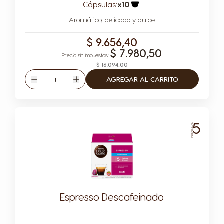
Cápsulas:
x10
Icono Cápsula
Aromático, delicado y dulce
$ 9.656,40
$ 7.980,50
$ 16.094,00
Cantidad
AGREGAR AL CARRITO
Disminuir
Aumentar
5
INTENSIDAD
Espresso Descafeinado