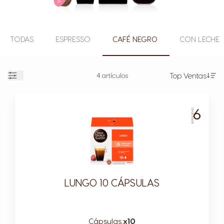
TODAS
ESPRESSO
CAFÉ NEGRO
CON LECHE
4
artículos
Top Ventas
En
Abierto
6
INTENSIDAD
LUNGO 10 CÁPSULAS
Cápsulas:
x10