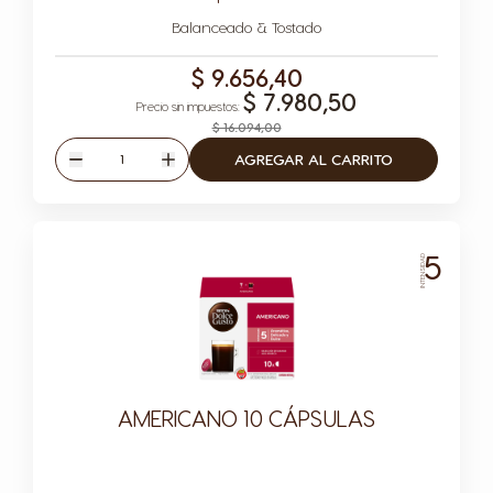
Icono Cápsula
Balanceado & Tostado
$ 9.656,40
$ 7.980,50
$ 16.094,00
Cantidad
AGREGAR AL CARRITO
Disminuir
Aumentar
5
INTENSIDAD
AMERICANO 10 CÁPSULAS