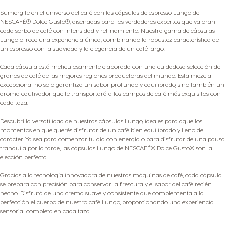
Sumergite en el universo del café con las cápsulas de espresso Lungo de
NESCAFÉ® Dolce Gusto®, diseñadas para los verdaderos expertos que valoran
cada sorbo de café con intensidad y refinamiento. Nuestra gama de cápsulas
Lungo ofrece una experiencia única, combinando la robustez característica de
un espresso con la suavidad y la elegancia de un café largo.
Cada cápsula está meticulosamente elaborada con una cuidadosa selección de
granos de café de las mejores regiones productoras del mundo. Esta mezcla
excepcional no solo garantiza un sabor profundo y equilibrado, sino también un
aroma cautivador que te transportará a los campos de café más exquisitos con
cada taza.
Descubrí la versatilidad de nuestras cápsulas Lungo, ideales para aquellos
momentos en que querés disfrutar de un café bien equilibrado y lleno de
carácter. Ya sea para comenzar tu día con energía o para disfrutar de una pausa
tranquila por la tarde, las cápsulas Lungo de NESCAFÉ® Dolce Gusto® son la
elección perfecta.
Gracias a la tecnología innovadora de nuestras máquinas de café, cada cápsula
se prepara con precisión para conservar la frescura y el sabor del café recién
hecho. Disfrutá de una crema suave y consistente que complementa a la
perfección el cuerpo de nuestro café Lungo, proporcionando una experiencia
sensorial completa en cada taza.