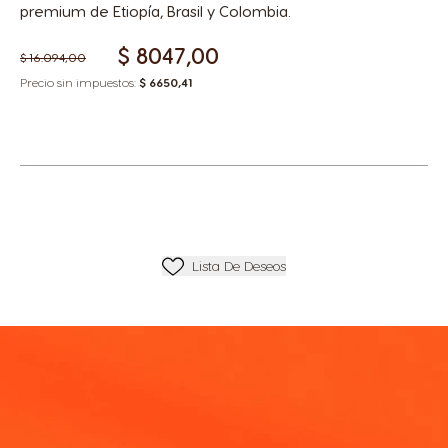
premium de Etiopía, Brasil y Colombia.
$ 8047,00
$ 16.094,00
Precio sin impuestos:
$ 6650,41
Añadir A Lista De Deseos
Lista De Deseos