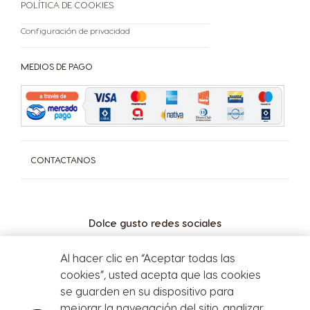
POLÍTICA DE COOKIES
Nuevas cápsulas x 10
Configuración de privacidad
Libro de Quejas On-Line
Botón de Arrepentimiento
Defensa del Consumidor - Ventanilla Única Federal
MEDIOS DE PAGO
Dirección General de Defensa y Protección al Consumidor
Para consultas y/o denuncias Ingrese aquí
CONTACTANOS
Dolce gusto redes sociales
Al hacer clic en “Aceptar todas las
cookies”, usted acepta que las cookies
se guarden en su dispositivo para
mejorar la navegación del sitio, analizar