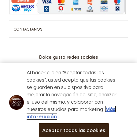
Para consultas y/o denuncias Ingrese aquí
CONTACTANOS
Dolce gusto redes sociales
Al hacer clic en “Aceptar todas las
cookies”, usted acepta que las cookies
se guarden en su dispositivo para
mejorar la navegación del sitio, analizar
el uso del mismo, y colaborar con
nuestros estudios para marketing.
Más
Defensa del
consumidor
información
ESPRESSO 10 CÁPSULAS
$ 16.094,00
$ 8047,00
Aceptar todas las cookies
AGREGAR AL CARRITO
Disminuir
Cantidad
Aumentar
CAFETERAS
BEBIDAS
Bebidas
Cafeteras
CLUB
more