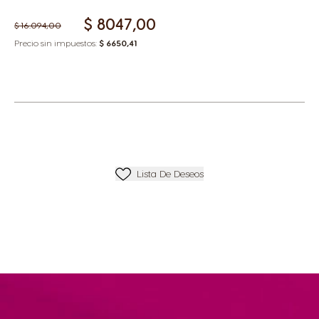
$ 8047,00
$ 16.094,00
Precio sin impuestos:
$ 6650,41
Añadir A Lista De Deseos
Lista De Deseos