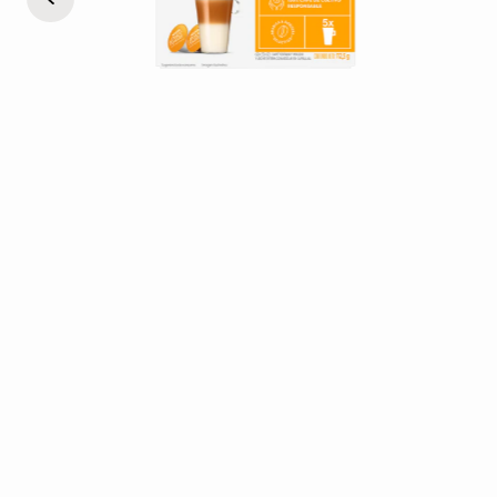
$ 16.094,00
$ 8.047,00
$ 6.650,41