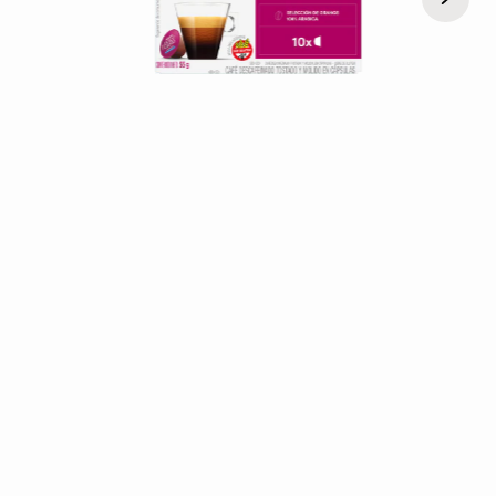
$ 17.704,00
$ 8.852,00
$ 7.315,70