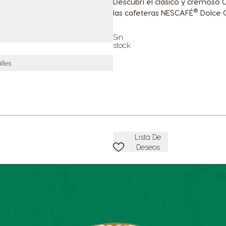
Descubrí el clásico y cremos
®
las cafeteras NESCAFÉ
Dolce 
Sin
stock
lles
Añadir A Lista De Deseos
Lista De
Deseos