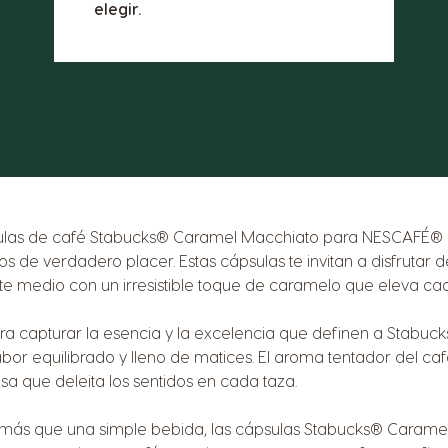
elegir.
sulas de café Stabucks® Caramel Macchiato para NESCAFÉ® D
 de verdadero placer. Estas cápsulas te invitan a disfrutar 
 medio con un irresistible toque de caramelo que eleva ca
 capturar la esencia y la excelencia que definen a Stabuck
abor equilibrado y lleno de matices. El aroma tentador del 
 que deleita los sentidos en cada taza.
 más que una simple bebida, las cápsulas Stabucks® Carame