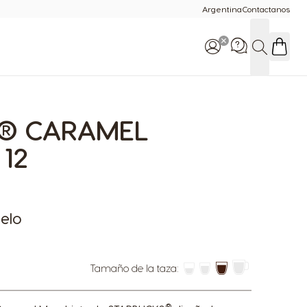
Argentina
Contactanos
Buscar
® CARAMEL
Llamanos al: 0800 999
8100
9:00 - 20:00
12
elo
Tamaño de la taza:
a
®