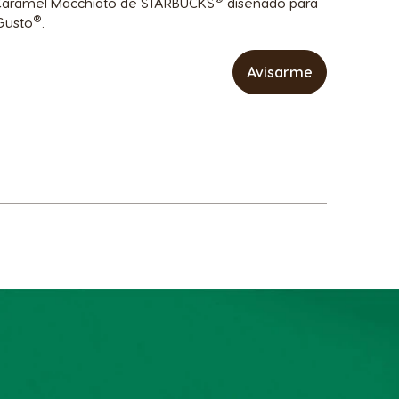
o Caramel Macchiato de STARBUCKS
diseñado para
®
Gusto
.
Avisarme