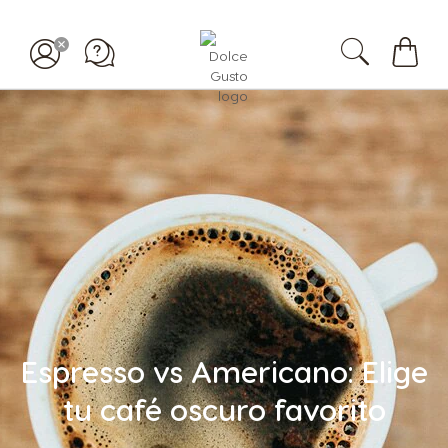
Mi
carrit
Espresso vs Americano: Elige
tu café oscuro favorito