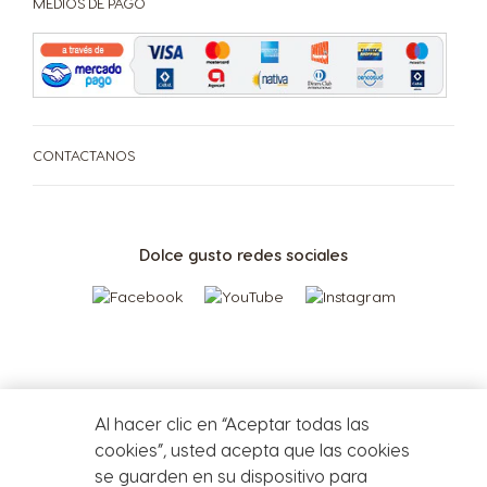
MEDIOS DE PAGO
Singapore
Slovakia
CAFETERAS
BEBIDAS
ACCESORIOS
Malay
Slovak
CAFETERAS
BEBIDAS
SUSTENTABILIDAD
Slovenia
South Africa
CONTACTANOS
Slovene
English
TU COFFEE SHOP
Centro de Ayuda de
Compará las cafeteras
PROMOCIONES %
Dolce gusto redes sociales
Spain
Sweden
Cafeteras
Spanish
Swedish
Repetir compra
Switzerland
Switzerland
¡Beneficios de tener tu cafetera Dolce Gusto!
German
French
Al hacer clic en “Aceptar todas las
cookies”, usted acepta que las cookies
Taiwan
Taiwan
se guarden en su dispositivo para
English
Taiwanese