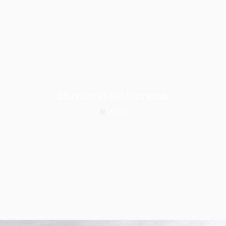
Bulgaria
Canada
Bulgarian
English
Canada
Chile
French
Spanish
La historia del Espresso
Colombia
Costa Rica
5 min
Spanish
Spanish
Croatia
Czechia
Croatian
Czech
Denmark
Dominican
Dannish
Republic