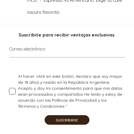
Inicio
Espresso vs Americano: Elige tu café
Korea
Latvia
Korean
Latvian
oscuro favorito
Lithuania
Macedonia
Suscribite para recibir ventajas exclusivas.
Lithuanian
English
Suscríbase
Correo electrónico
al
boletín
Malaysia
Malta
informativo:
Malay
Maltese
Al hacer click en este botón, declaro que soy mayor
de 18 años y resido en la República Argentina.
Mexico
Netherland
Acepto y doy mi consentimiento para que mis datos
sean procesados y compartidos. He leído y estoy de
Spanish
Dutch
acuerdo con las Políticas de Privacidad y los
Términos y Condiciones
Nicaragua
Norway
SUSCRIBIRSE
Spanish
Norwegian