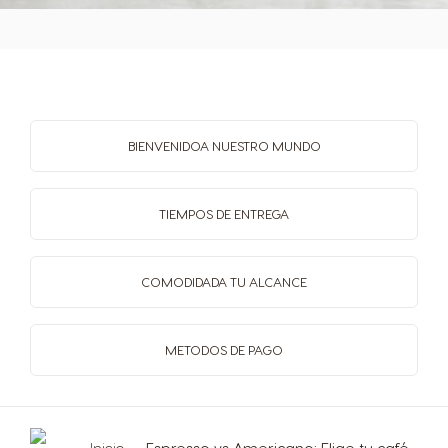
Honduras
Hong Kong
Spanish
English
Hong Kong
Hungary
Chinese
Hungarian
BIENVENIDO
A NUESTRO MUNDO
Indonesia
Israel
Indonesian
Hebrew
TIEMPOS
DE ENTREGA
Italy
Japan
COMODIDAD
A TU ALCANCE
Italian
Japanese
METODOS
DE PAGO
Kazakhstan
Kazakhstan
Kazakh
Russian