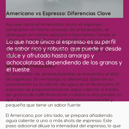
Americano vs Espresso: Diferencias Clave
Aunque tanto el Americano como el espresso
comparten el mismo proceso de preparación, se
distinguen en varios aspectos importantes. Desde el
sabor y la intensidad hasta el estilo de servicio y la
Lo que hace único al espresso es su perfil
preparación, comprender estas diferencias puede
de sabor rico y robusto, que puede ir desde
ayudarte a decidir qué café se adapta mejor a tu
dulce y afrutado hasta amargo y
gusto.
achocolatado, dependiendo de los granos y
Método de Preparación
el tueste.
En el corazón de ambas bebidas se encuentra el shot
de espresso. Sin embargo, la diferencia clave en su
preparación es la adición de agua en el Americano. El
espresso se prepara forzando agua caliente a través
de granos de café finamente molidos a alta presión, lo
que da como resultado una bebida concentrada y
pequeña que tiene un sabor fuerte.
El Americano, por otro lado, se prepara añadiendo
agua caliente a uno o más shots de espresso. Este
paso adicional diluye la intensidad del espresso, lo que