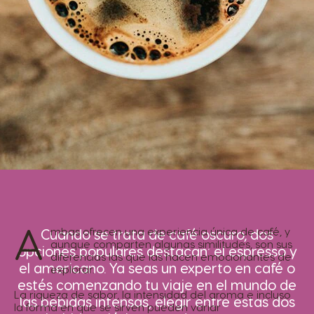
A
mbas ofrecen una experiencia única de café, y
Cuando se trata de café oscuro, dos
aunque comparten algunas similitudes, son sus
opciones populares destacan: el espresso y
diferencias las que las hacen emocionantes de
el americano. Ya seas un experto en café o
explorar.
estés comenzando tu viaje en el mundo de
La riqueza de sabor, la intensidad del aroma e incluso
las bebidas intensas, elegir entre estas dos
la forma en que se sirven pueden variar