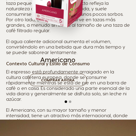
taza pequeña. Su tamaño compacto refleja la
naturaleza concentrada de la bebida, y suele
consumirse rápidamente en solo unos pocos sorbos.
Por otro lado, el Americano se sirve en tazas más
grandes, a menudo similares al tamaño de una taza de
café filtrado regular.
El agua caliente adicional aumenta el volumen,
convirtiéndolo en una bebida que dura más tiempo y
se puede saborear lentamente.
Americano
Contexto Cultural y Estilo de Consumo
El espresso está profundamente arraigado en la
cultura cafetera europea, donde se consume
COMPRAR AHORA
rápidamente mientras se está de pie en una barra de
café o en casa. Es considerado una parte esencial de la
vida diaria y generalmente se disfruta solo, sin leche ni
azúcar.
El Americano, con su mayor tamaño y menor
intensidad, tiene un atractivo más internacional, donde
el café de mayor duración y más bebible es más
popular. Se consume de manera más pausada, lo que
lo hace ideal para quienes desean disfrutar su café