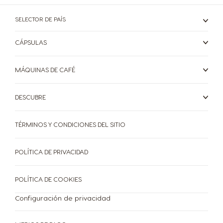
Panama
Paraguay
SELECTOR DE PAÍS
Spanish
Spanish
CÁPSULAS
Peru
Philippines
MÁQUINAS DE CAFÉ
Spanish
Filipino
DESCUBRE
Poland
Portugal
Polish
Portuguese
TÉRMINOS Y CONDICIONES DEL SITIO
Republic of
Romania
POLÍTICA DE PRIVACIDAD
Ireland
Romanian
English
POLÍTICA DE COOKIES
Configuración de privacidad
Rusia
Serbia
Russian
Serbian