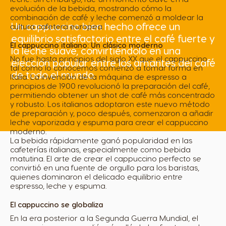
evolución de la bebida, mostrando cómo la
combinación de café y leche comenzó a moldear la
Un cappuccino bien hecho ofrece un
cultura cafetera europea.
equilibrio satisfactorio entre el café fuerte y
El cappuccino italiano: Un clásico moderno
la leche suave, convirtiéndolo en una
No fue hasta principios del siglo XX que el cappuccino
elección popular entre los amantes del café
tal como lo conocemos comenzó a tomar forma en
de todo el mundo.
Italia. La invención de la máquina de espresso a
principios de 1900 revolucionó la preparación del café,
permitiendo obtener un shot de café más concentrado
y robusto. Los italianos adoptaron este nuevo método
de preparación y, poco después, comenzaron a añadir
leche vaporizada y espuma para crear el cappuccino
moderno.
La bebida rápidamente ganó popularidad en las
cafeterías italianas, especialmente como bebida
matutina. El arte de crear el cappuccino perfecto se
convirtió en una fuente de orgullo para los baristas,
quienes dominaron el delicado equilibrio entre
espresso, leche y espuma.
El cappuccino se globaliza
En la era posterior a la Segunda Guerra Mundial, el