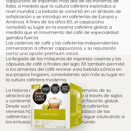
cappuccino se expandió más allá de las fronteras de
Italia, a medida que la cultura cafetera explotaba a
nivel mundial. La bebida se convirtió en un símbolo de
sofisticación y se introdujo en cafeterías de Europa y
América. A fines de los años 80, el cappuccino
consolidó su lugar en la escena cafetera global, a
medida que el movimiento del café de especialidad
ganaba fuerza.
Las cadenas de café y las cafeterías independientes
comenzaron a ofrecer cappuccinos, y su reputación
como una opción premium creció.
La llegada de las máquinas de espresso caseras y las
cápsulas de café a finales del siglo XX también permitió
a los amantes del café recrear esta bebida icónica en
sus propios hogares, consolidando aún más su lugar en
la cultura cafetera moderna.
La historia del cappuccino es un testimonio de su
atractivo perdurable, evolucionando a través de siglos
y continentes hasta convertirse en un favorito global.
Desde sus humildes comienzos en las cafeterías
vienesas hasta su estatus como un básico de las
cafeterías modernas, el cappuccino sigue cautivando a
los entusiastas del café de todo el mundo.