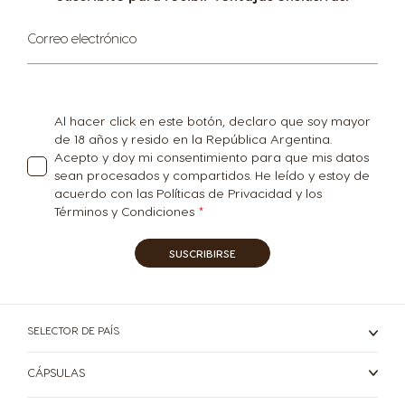
Suscríbase
Correo electrónico
Lithuania
Macedonia
al
Lithuanian
English
boletín
informativo:
Al hacer click en este botón, declaro que soy mayor
Malaysia
Malta
de 18 años y resido en la República Argentina.
Malay
Maltese
Acepto y doy mi consentimiento para que mis datos
sean procesados y compartidos. He leído y estoy de
acuerdo con las Políticas de Privacidad y los
Mexico
Netherland
Términos y Condiciones
Spanish
Dutch
SUSCRIBIRSE
Nicaragua
Norway
Spanish
Norwegian
SELECTOR DE PAÍS
CÁPSULAS
Panama
Paraguay
Spanish
Spanish