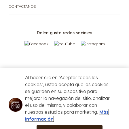
SUSTENTABILIDAD
Malay
Slovak
CONTACTANOS
TU COFFEE SHOP
Slovenia
South Africa
Centro de Ayuda de
Slovene
English
Dolce gusto redes sociales
Compará las cafeteras
PROMOCIONES %
Cafeteras
Repetir compra
Spain
Sweden
Spanish
Swedish
¡Beneficios de tener tu cafetera Dolce Gusto!
Switzerland
Switzerland
Al hacer clic en “Aceptar todas las
cookies”, usted acepta que las cookies
German
French
se guarden en su dispositivo para
mejorar la navegación del sitio, analizar
Taiwan
Taiwan
el uso del mismo, y colaborar con
Defensa del
English
Taiwanese
nuestros estudios para marketing.
Más
consumidor
información
Store
Menu