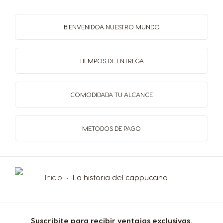
Hong Kong
Hungary
BIENVENIDO
A NUESTRO MUNDO
Chinese
Hungarian
TIEMPOS
DE ENTREGA
Indonesia
Israel
Indonesian
Hebrew
COMODIDAD
A TU ALCANCE
Italy
Japan
Italian
Japanese
METODOS
DE PAGO
Kazakhstan
Kazakhstan
Kazakh
Russian
Inicio
La historia del cappuccino
Korea
Latvia
Korean
Latvian
Suscribite para recibir ventajas exclusivas.