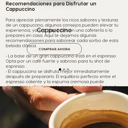
Recomendaciones para Disfrutar un
Cappuccino
Para apreciar plenamente los ricos sabores y texturas
de un cappuccino, algunos consejos pueden elevar tu
Cappuccino
experiencia, ya sea que estés en una cafetería o lo
prepares en casa. Aquí te dejamos algunas
recomendaciones para saborear cada sorbo de esta
bebida clásica.
COMPRAR AHORA
• La base de un gran cappuccino está en el espresso.
Opta por un café fuerte y sabroso para tu shot de
espresso.
• El cappuccino se disfruta mejor inmediatamente
después de prepararlo. El equilibrio perfecto entre el
espresso caliente y la espuma cremosa puede
degradarse rápidamente si se deja reposar. Tomar tu
cappuccino fresco garantiza que obtengas el espectro
completo de sabores y la temperatura ideal.
• Aunque un cappuccino tradicional consta de espresso,
leche vaporizada y espuma, siéntete libre de
experimentar con adiciones como un toque de canela,
cacao en polvo o incluso vainilla.
• Para mejorar la experiencia, acompaña tu cappuccino
con un pastelito o una galleta ligera. La ligera dulzura