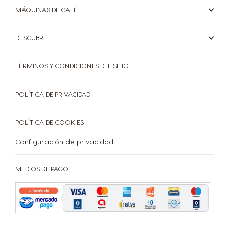
MÁQUINAS DE CAFÉ
Peru
Philippines
DESCUBRE
Spanish
Filipino
TÉRMINOS Y CONDICIONES DEL SITIO
Poland
Portugal
Polish
Portuguese
POLÍTICA DE PRIVACIDAD
POLÍTICA DE COOKIES
Republic of
Romania
Ireland
Romanian
Configuración de privacidad
English
MEDIOS DE PAGO
Rusia
Serbia
Russian
Serbian
CAFETERAS
BEBIDAS
ACCESORIOS
Singapore
Slovakia
CAFETERAS
BEBIDAS