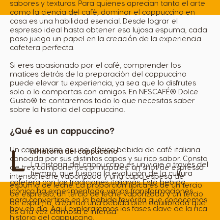
sabores y texturas. Para quienes aprecian tanto el arte
como la ciencia del café, dominar el cappuccino en
casa es una habilidad esencial. Desde lograr el
espresso ideal hasta obtener esa lujosa espuma, cada
paso juega un papel en la creación de la experiencia
cafetera perfecta.
Si eres apasionado por el café, comprender los
matices detrás de la preparación del cappuccino
puede elevar tu experiencia, ya sea que lo disfrutes
solo o lo compartas con amigos. En NESCAFÉ® Dolce
Gusto® te contaremos todo lo que necesitas saber
sobre la historia del cappuccino.
¿Qué es un cappuccino?
L
Un
cappuccino
es una clásica bebida de café italiana
a historia del cappuccino
conocida por sus distintas capas y su rico sabor. Consta
La historia del cappuccino es un viaje a través del
de tres componentes principales: un shot de espresso
tiempo, que fusiona la evolución de la cultura
intenso, leche vaporizada y una capa espesa de
cafetera con las tradiciones italianas. Esta bebida
espuma de leche. La proporción típica es de un tercio
icónica ha experimentado varias transformaciones
de espresso, un tercio de leche vaporizada y un tercio
para convertirse en la bebida favorita que conocemos
de espuma, creando una bebida bien equilibrada que
hoy en día. Aquí exploraremos las fases clave de la rica
es a la vez cremosa e intensa.
historia del cappuccino.