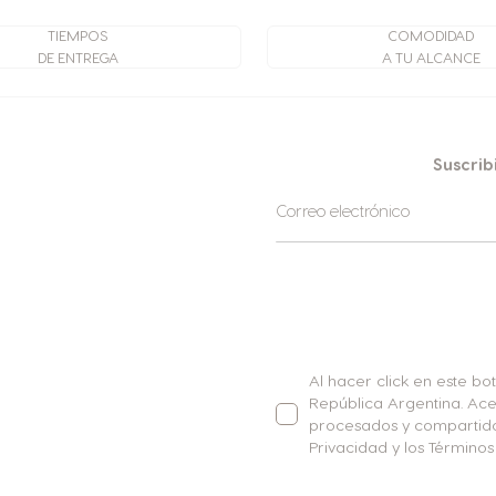
TIEMPOS
COMODIDAD
DE ENTREGA
A TU ALCANCE
Suscrib
Suscríbase
Correo electrónico
al
boletín
informativo:
Al hacer click en este bo
República Argentina. Ace
procesados y compartidos
Privacidad y los Término