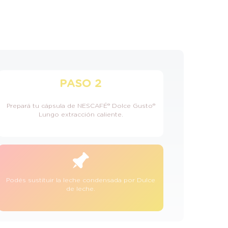
PASO 2
Prepará tu cápsula de NESCAFÉ® Dolce Gusto®
Lungo extracción caliente.
Podés sustituir la leche condensada por Dulce
de leche.