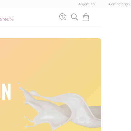
Centro de Ayuda de
Argentina
Contactanos
Cafeteras
Mi
ones %
carrito
Llamanos al
0800 999 8100
9:00 - 20:00
ON