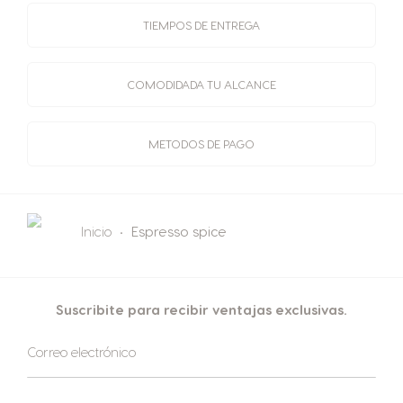
TIEMPOS
DE ENTREGA
COMODIDAD
A TU ALCANCE
METODOS
DE PAGO
Inicio
Espresso spice
Suscribite para recibir ventajas exclusivas.
Suscríbase
Correo electrónico
al
boletín
informativo: