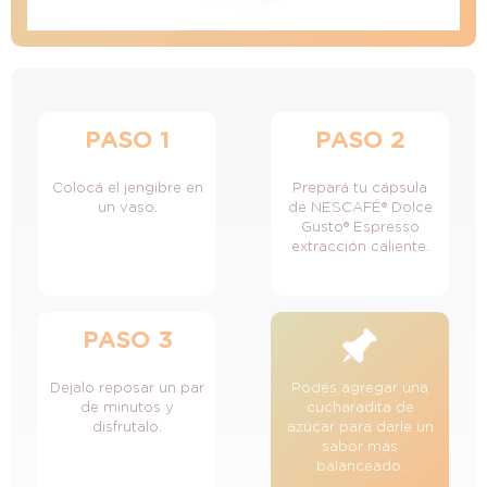
PASO 1
PASO 2
Colocá el jengibre en
Prepará tu cápsula
un vaso.
de NESCAFÉ® Dolce
Gusto® Espresso
extracción caliente.
PASO 3
Dejalo reposar un par
Podés agregar una
de minutos y
cucharadita de
disfrutalo.
azúcar para darle un
sabor más
balanceado.