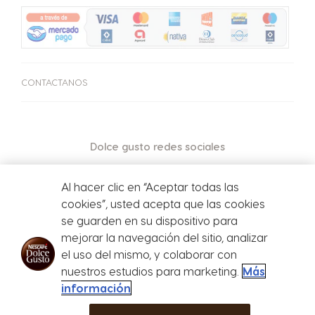
CAFETERAS
BEBIDAS
ACCESORIOS
CAFETERAS
BEBIDAS
SUSTENTABILIDAD
CONTACTANOS
TU COFFEE SHOP
Centro de Ayuda de
Compará las cafeteras
PROMOCIONES %
Cafeteras
Dolce gusto redes sociales
Repetir compra
Al hacer clic en “Aceptar todas las
cookies”, usted acepta que las cookies
¡Beneficios de tener tu cafetera Dolce Gusto!
se guarden en su dispositivo para
mejorar la navegación del sitio, analizar
el uso del mismo, y colaborar con
Defensa del
nuestros estudios para marketing.
Más
consumidor
información
Store Menu