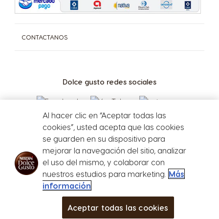
CONTACTANOS
Dolce gusto redes sociales
Al hacer clic en “Aceptar todas las
cookies”, usted acepta que las cookies
se guarden en su dispositivo para
mejorar la navegación del sitio, analizar
el uso del mismo, y colaborar con
Defensa del
nuestros estudios para marketing.
Más
consumidor
información
Aceptar todas las cookies
CAFETERAS
BEBIDAS
Bebidas
Cafeteras
CLUB
more
ACCESORIOS