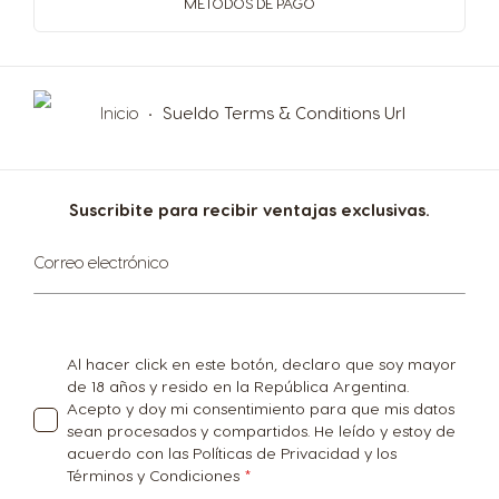
METODOS
DE PAGO
Inicio
Sueldo Terms & Conditions Url
Suscribite para recibir ventajas exclusivas.
Suscríbase
Correo electrónico
al
boletín
informativo:
Al hacer click en este botón, declaro que soy mayor
de 18 años y resido en la República Argentina.
Acepto y doy mi consentimiento para que mis datos
sean procesados y compartidos. He leído y estoy de
acuerdo con las Políticas de Privacidad y los
Términos y Condiciones