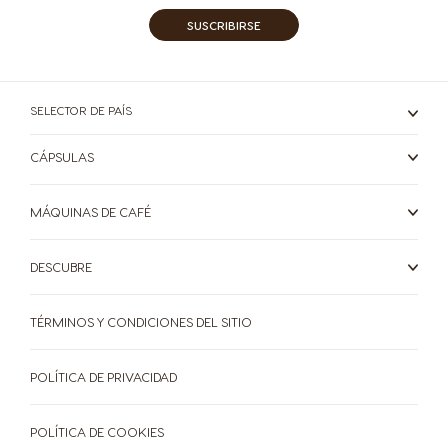
SUSCRIBIRSE
SELECTOR DE PAÍS
Selector de país
CÁPSULAS
MÁQUINAS DE CAFÉ
Argentina
Austria
Spanish
German
DESCUBRE
TÉRMINOS Y CONDICIONES DEL SITIO
Belgium
Belgium
French
Dutch
POLÍTICA DE PRIVACIDAD
Bosnia
Brazil
POLÍTICA DE COOKIES
Bosnian
Portuguese