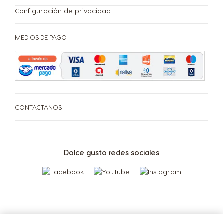
Configuración de privacidad
Bulgaria
Canada
MEDIOS DE PAGO
Bulgarian
English
Canada
Chile
French
Spanish
CONTACTANOS
Colombia
Costa Rica
Spanish
Spanish
Dolce gusto redes sociales
Croatia
Czechia
Croatian
Czech
Denmark
Dominican