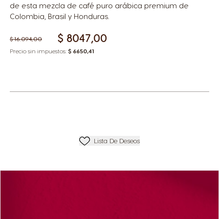
de esta mezcla de café puro arábica premium de
Colombia, Brasil y Honduras.
$ 8047,00
$ 16.094,00
Precio sin impuestos:
$ 6650,41
Añadir A Lista De Deseos
Lista De Deseos