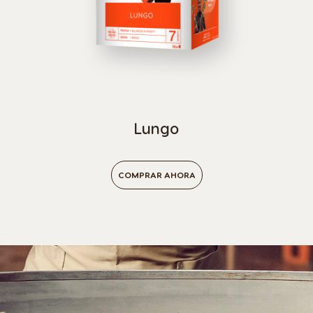
Croatia
Czechia
Croatian
Czech
Denmark
Dominican
Dannish
Lungo
Republic
Spanish
COMPRAR AHORA
Ecuador
El Salvador
Spanish
Spanish
Estonia
Finland
Estonian
Finnish