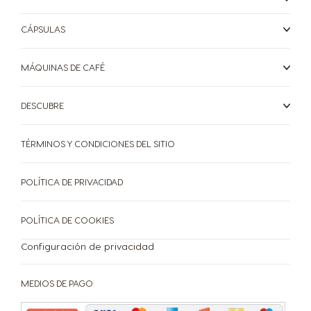
UAE
Ukraine
Arabic
Ukrainian
CÁPSULAS
Uruguay
MÁQUINAS DE CAFÉ
United Kingdom
Spanish
English
DESCUBRE
USA
Venezuela
TÉRMINOS Y CONDICIONES DEL SITIO
English
Spanish
POLÍTICA DE PRIVACIDAD
CAFETERAS
BEBIDAS
ACCESORIOS
Vietnam
CAFETERAS
BEBIDAS
POLÍTICA DE COOKIES
Vietnamese
SUSTENTABILIDAD
Configuración de privacidad
TU COFFEE SHOP
MEDIOS DE PAGO
Centro de Ayuda de
Compará las cafeteras
PROMOCIONES %
Cafeteras