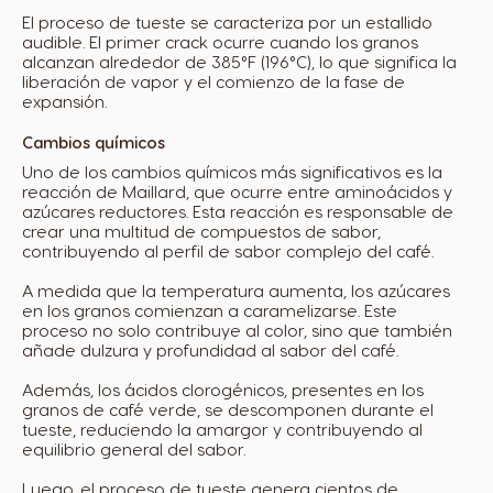
El proceso de tueste se caracteriza por un estallido
audible. El primer crack ocurre cuando los granos
alcanzan alrededor de 385°F (196°C), lo que significa la
liberación de vapor y el comienzo de la fase de
expansión.
Cambios químicos
Uno de los cambios químicos más significativos es la
reacción de Maillard, que ocurre entre aminoácidos y
azúcares reductores. Esta reacción es responsable de
crear una multitud de compuestos de sabor,
contribuyendo al perfil de sabor complejo del café.
A medida que la temperatura aumenta, los azúcares
en los granos comienzan a caramelizarse. Este
proceso no solo contribuye al color, sino que también
Selector de país
añade dulzura y profundidad al sabor del café.
Además, los ácidos clorogénicos, presentes en los
granos de café verde, se descomponen durante el
tueste, reduciendo la amargor y contribuyendo al
Argentina
Austria
equilibrio general del sabor.
Spanish
German
Luego, el proceso de tueste genera cientos de