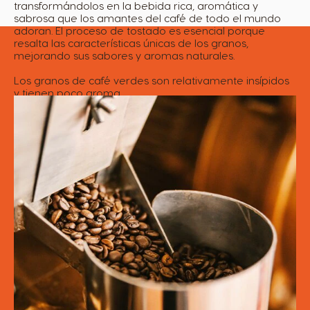
transformándolos en la bebida rica, aromática y
sabrosa que los amantes del café de todo el mundo
adoran. El proceso de tostado es esencial porque
resalta las características únicas de los granos,
mejorando sus sabores y aromas naturales.
Los granos de café verdes son relativamente insípidos
y tienen poco aroma.