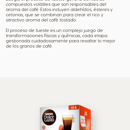
compuestos volátiles que son responsables del
aroma del café. Estos incluyen aldehídos, ésteres y
Belgium
Belgium
cetonas, que se combinan para crear el rico y
atractivo aroma del café tostado.
French
Dutch
El proceso de tueste es un complejo juego de
transformaciones físicas y químicas, cada etapa
gestionada cuidadosamente para resaltar lo mejor
Bosnia
Brazil
de los granos de café.
Bosnian
Portuguese
Bulgaria
Canada
Bulgarian
English
Canada
Chile
French
Spanish
Colombia
Costa Rica
Spanish
Spanish