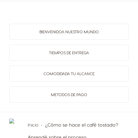
Republic of
Romania
Ireland
Romanian
English
BIENVENIDO
A NUESTRO MUNDO
Rusia
Serbia
TIEMPOS
DE ENTREGA
Russian
Serbian
COMODIDAD
A TU ALCANCE
Singapore
Slovakia
Malay
Slovak
METODOS
DE PAGO
Slovenia
South Africa
Slovene
English
Inicio
¿Cómo se hace el café tostado?
Spain
Sweden
Aprendé sobre el proceso.