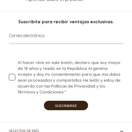
Spanish
Swedish
Suscribite para recibir ventajas exclusivas.
Switzerland
Switzerland
German
French
Suscríbase
Correo electrónico
al
boletín
informativo:
Taiwan
Taiwan
English
Taiwanese
Al hacer click en este botón, declaro que soy mayor
de 18 años y resido en la República Argentina.
Acepto y doy mi consentimiento para que mis datos
Thailand
Thailand
sean procesados y compartidos. He leído y estoy de
acuerdo con las Políticas de Privacidad y los
English
Thai
Términos y Condiciones
Turkey
UAE
SUSCRIBIRSE
Turkish
English
SELECTOR DE PAÍS