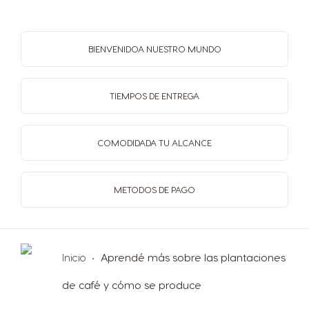
Korean
Latvian
Lithuania
Macedonia
BIENVENIDO
A NUESTRO MUNDO
Lithuanian
English
TIEMPOS
DE ENTREGA
Malaysia
Malta
Malay
Maltese
COMODIDAD
A TU ALCANCE
Mexico
Netherland
METODOS
DE PAGO
Spanish
Dutch
Nicaragua
Norway
Spanish
Norwegian
Inicio
Aprendé más sobre las plantaciones
de café y cómo se produce
Panama
Paraguay