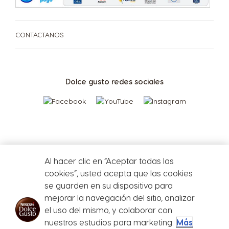
Thailand
Thailand
TU COFFEE SHOP
English
Thai
Centro de Ayuda de
CONTACTANOS
Compará las cafeteras
PROMOCIONES %
Cafeteras
Turkey
UAE
Repetir compra
Turkish
English
Dolce gusto redes sociales
¡Beneficios de tener tu cafetera Dolce Gusto!
UAE
Ukraine
Arabic
Ukrainian
Uruguay
United Kingdom
Al hacer clic en “Aceptar todas las
Spanish
English
cookies”, usted acepta que las cookies
se guarden en su dispositivo para
mejorar la navegación del sitio, analizar
el uso del mismo, y colaborar con
USA
Venezuela
Defensa del
nuestros estudios para marketing.
Más
English
Spanish
consumidor