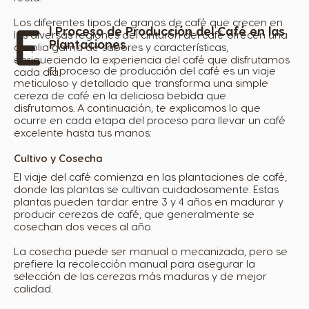
E
Los diferentes tipos de granos de café que crecen en
l Proceso de Producción del Café en las
las diversas regiones del cinturón del café ofrecen una
Plantaciones
amplia gama de sabores y características,
enriqueciendo la experiencia del café que disfrutamos
El proceso de producción del café es un viaje
cada día.
meticuloso y detallado que transforma una simple
cereza de café en la deliciosa bebida que
disfrutamos. A continuación, te explicamos lo que
ocurre en cada etapa del proceso para llevar un café
excelente hasta tus manos:
Cultivo y Cosecha
El viaje del café comienza en las plantaciones de café,
donde las plantas se cultivan cuidadosamente. Estas
plantas pueden tardar entre 3 y 4 años en madurar y
producir cerezas de café, que generalmente se
cosechan dos veces al año.
La cosecha puede ser manual o mecanizada, pero se
prefiere la recolección manual para asegurar la
selección de las cerezas más maduras y de mejor
calidad.