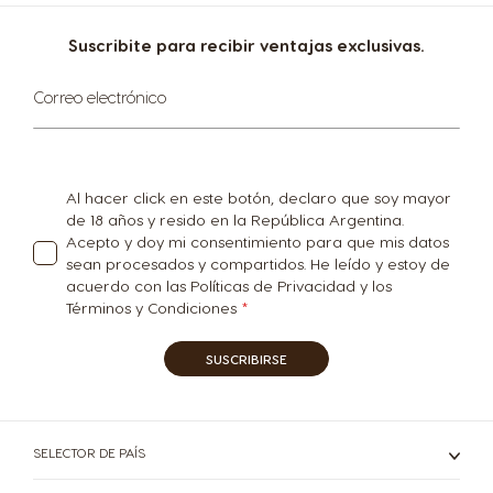
Spanish
Spanish
Suscribite para recibir ventajas exclusivas.
Suscríbase
Peru
Philippines
Correo electrónico
al
Spanish
Filipino
boletín
informativo:
Poland
Portugal
Al hacer click en este botón, declaro que soy mayor
Polish
Portuguese
de 18 años y resido en la República Argentina.
Acepto y doy mi consentimiento para que mis datos
sean procesados y compartidos. He leído y estoy de
acuerdo con las Políticas de Privacidad y los
Republic of
Romania
Ireland
Términos y Condiciones
Romanian
English
SUSCRIBIRSE
Rusia
Serbia
Russian
Serbian
SELECTOR DE PAÍS