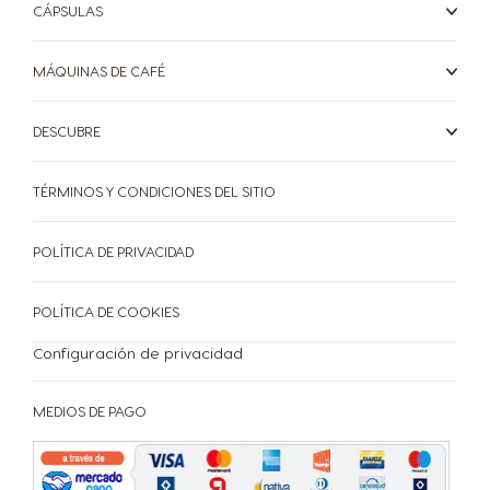
CÁPSULAS
Singapore
Slovakia
Malay
Slovak
MÁQUINAS DE CAFÉ
Slovenia
South Africa
DESCUBRE
Slovene
English
TÉRMINOS Y CONDICIONES DEL SITIO
Spain
Sweden
Spanish
Swedish
POLÍTICA DE PRIVACIDAD
POLÍTICA DE COOKIES
Switzerland
Switzerland
German
French
Configuración de privacidad
CAFETERAS
BEBIDAS
ACCESORIOS
MEDIOS DE PAGO
Taiwan
Taiwan
CAFETERAS
BEBIDAS
English
Taiwanese
SUSTENTABILIDAD