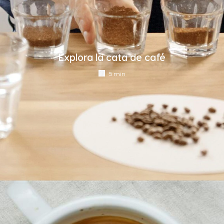
Ecuador
El Salvador
Spanish
Spanish
Explora la cata de café
Estonia
Finland
5 min
Estonian
Finnish
France
Germany
French
German
Greece
Guatemala
Greek
Spanish
Honduras
Hong Kong
Spanish
English