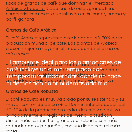
tipos de granos de café que dominan el mercado:
Arábica y Robusta
. Cada uno de estos granos tiene
características únicas que influyen en su sabor, aroma y
perfil general.
Granos de Café Arábica
El café Arábica representa alrededor del 60-70% de la
producción mundial de café. Las plantas de Arábica
crecen mejor a mayores altitudes, donde el clima es
.
más fresco.
El ambiente ideal para las plantaciones de
Estas condiciones de crecimiento lento permiten que
café incluye un clima templado con
los granos desarrollen sabores complejos y variados.
Los granos de Arábica son generalmente más
temperaturas moderadas, donde no hace
alargados y ovalados, con una línea central curva.
ni demasiado calor ni demasiado frío.
Granos de Café Robusta
El café Robusta es muy valorado por su resistencia y su
mayor contenido de cafeína. Representa alrededor del
30-40% de la producción mundial de café y se cultiva
principalmente en regiones de menor altitud con
climas más cálidos. Los granos de Robusta son más
redondeados y pequeños, con una línea central más
recta.