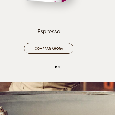
Selector de país
Espresso
Argentina
Austria
COMPRAR AHORA
Spanish
German
Belgium
Belgium
French
Dutch
Bosnia
Brazil
Bosnian
Portuguese
Bulgaria
Canada